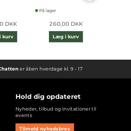
På lager
På lager
00 DKK
260,00 DKK
800,
i kurv
Læg i kurv
Læg 
Chatten
er åben hverdage kl. 9 - 17
Hold dig opdateret
Nyheder, tilbud og invitationer til
events
Tilmeld nyhedsbrev