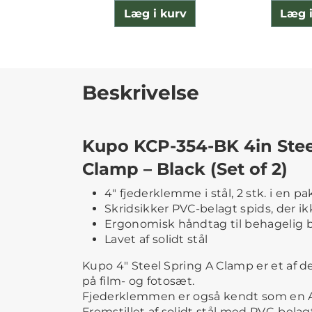
Læg i kurv
Læg i
Beskrivelse
Kupo KCP-354-BK 4in Stee
Clamp – Black (Set of 2)
4" fjederklemme i stål, 2 stk. i en p
Skridsikker PVC-belagt spids, der i
Ergonomisk håndtag til behagelig 
Lavet af solidt stål
Kupo 4" Steel Spring A Clamp er et af d
på film- og fotosæt.
Fjederklemmen er også kendt som en 
Fremstillet af solidt stål med PVC-bela