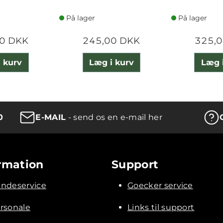
På lager
På lager
0 DKK
245,00 DKK
325,
 kurv
Læg i kurv
Læg 
0
E-MAIL
- send os en e-mail her
rmation
Support
ndeservice
Goecker service
rsonale
Links til support