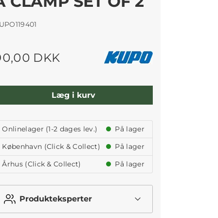
A CLAMP SET OF 2
UPO119401
90,00 DKK
Læg i kurv
Onlinelager (1-2 dages lev.)
På lager
København (Click & Collect)
På lager
Århus (Click & Collect)
På lager
Produkteksperter