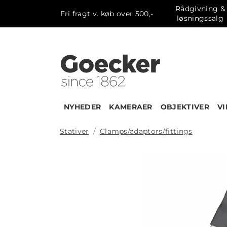
Rådgivning &
Fri fragt v. køb over 500,-
løsningssalg
NYHEDER
KAMERAER
OBJEKTIVER
V
Stativer
Clamps/adaptors/fittings