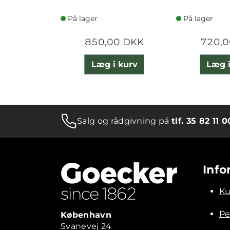
På lager
På lager
850,00 DKK
720,0
Læg i kurv
Læg i
Salg og rådgivning på
tlf. 35 82 11 0
Info
Ku
Pe
København
Svanevej 24