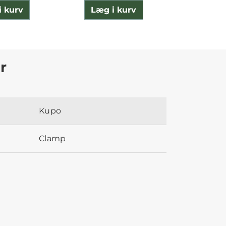
i kurv
Læg i kurv
Læg 
r
Kupo
Clamp