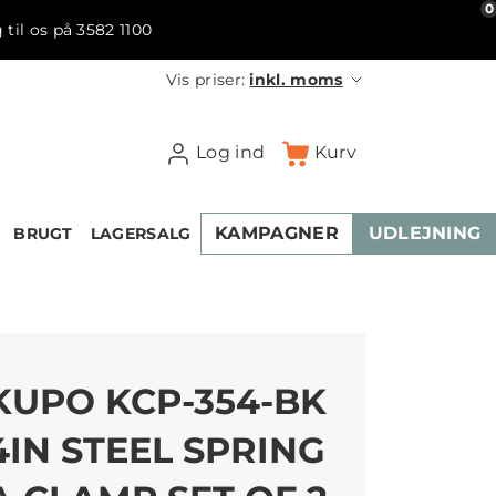
0
 til os på 3582 1100
Vis priser:
inkl. moms
Log ind
Kurv
KAMPAGNER
UDLEJNING
BRUGT
LAGERSALG
KUPO KCP-354-BK
4IN STEEL SPRING