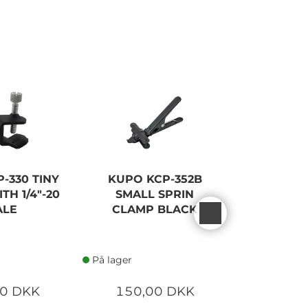
-330 TINY
KUPO KCP-352B
KUPO KC
TH 1/4"-20
SMALL SPRIN
CONVI C
ALE
CLAMP BLACK
På lager
På lager
00 DKK
150,00 DKK
300,