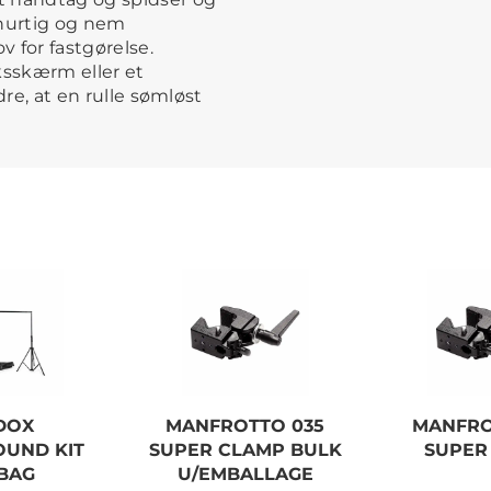
 hurtig og nem
 for fastgørelse.
eksskærm eller et
ndre, at en rulle sømløst
DOX
MANFROTTO 035
MANFRO
UND KIT
SUPER CLAMP BULK
SUPER
BAG
U/EMBALLAGE