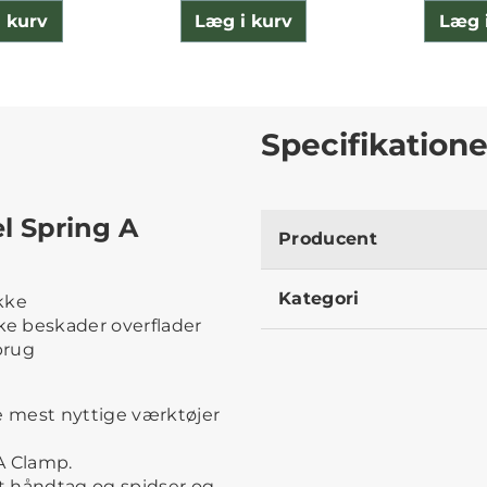
 kurv
Læg i kurv
Læg 
Specifikatione
l Spring A
Producent
Kategori
akke
kke beskader overflader
brug
e mest nyttige værktøjer
A Clamp.
gt håndtag og spidser og