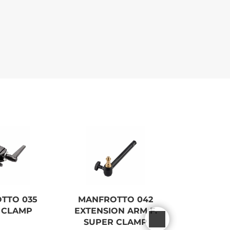
TTO 035
MANFROTTO 042
STEEL 
 CLAMP
EXTENSION ARM F.
GREE
SUPER CLAMP