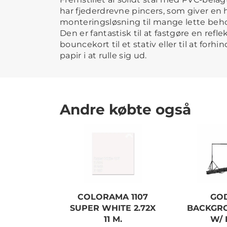
har fjederdrevne pincers, som giver en
monteringsløsning til mange lette behov
Den er fantastisk til at fastgøre en refl
bouncekort til et stativ eller til at forhi
papir i at rulle sig ud.
Andre købte også
COLORAMA 1107
GO
SUPER WHITE 2.72X
BACKGRO
11 M.
W/ 