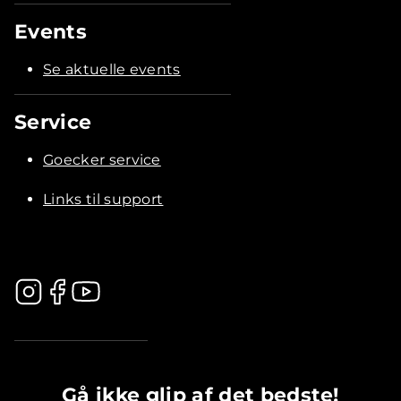
Events
Se aktuelle events
Service
Goecker service
Links til support
.............................................
Gå ikke glip af det bedste!