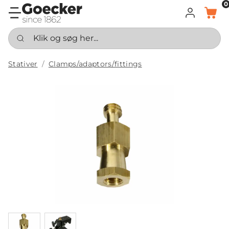
0
LOG IND
KURV
Klik og søg her...
Stativer
Clamps/adaptors/fittings