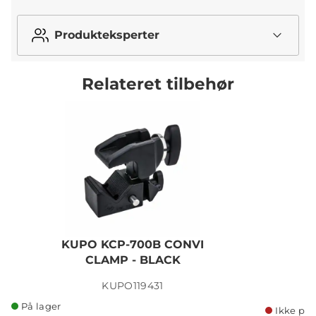
Produkteksperter
Relateret tilbehør
KUPO KCP-700B CONVI
CLAMP - BLACK
C
KUPO119431
På lager
Ikke på 