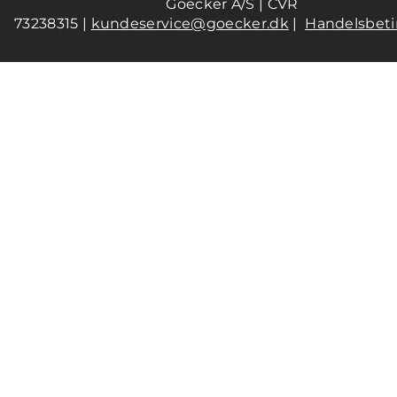
Goecker A/S | CVR
73238315 |
kundeservice@goecker.dk
|
Handelsbeti