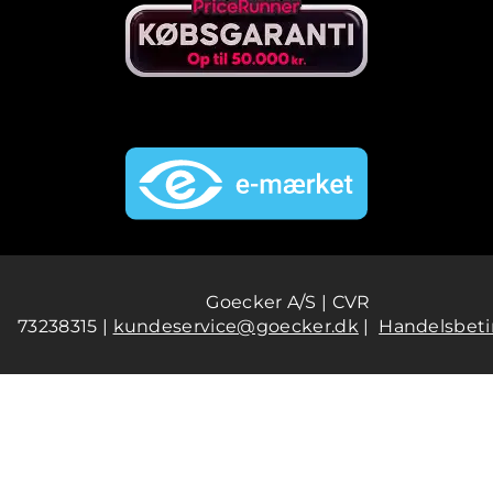
Goecker A/S | CVR
73238315 |
kundeservice@goecker.dk
|
Handelsbeti