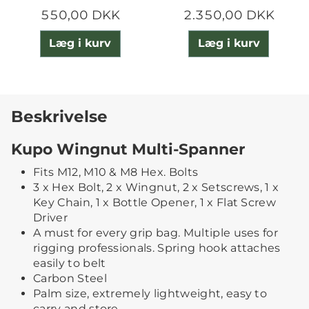
550,00 DKK
2.350,00 DKK
Læg i kurv
Læg i kurv
Beskrivelse
Kupo Wingnut Multi-Spanner
Fits M12, M10 & M8 Hex. Bolts
3 x Hex Bolt, 2 x Wingnut, 2 x Setscrews, 1 x
Key Chain, 1 x Bottle Opener, 1 x Flat Screw
Driver
A must for every grip bag. Multiple uses for
rigging professionals. Spring hook attaches
easily to belt
Carbon Steel
Palm size, extremely lightweight, easy to
carry and store