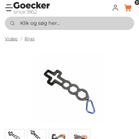
0
LOG IND
KURV
Klik og søg her...
Video
Rigs