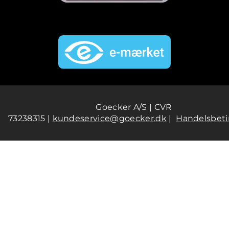
Goecker A/S | CVR
73238315 |
kundeservice@goecker.dk
|
Handelsbeti