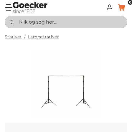
0
LOG IND
KURV
Klik og søg her...
Stativer
Lampestativer