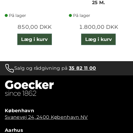
25 M.
På lager
På lager
850,00 DKK
1.800,00 DKK
Læg i kurv
Læg i kurv
Salg og rådgivning på
35 82 11 00
København
Svanevej 24, 2400 København NV
Aarhus