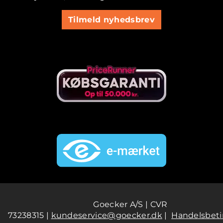
Tilmeld nyhedsbrev
Goecker A/S | CVR
73238315 |
kundeservice@goecker.dk
|
Handelsbeti