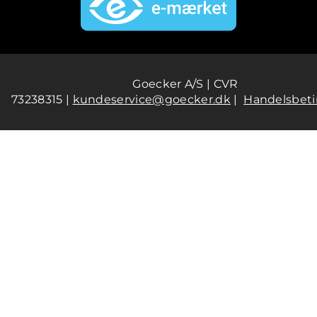
Goecker A/S | CVR
73238315 |
kundeservice@goecker.dk
|
Handelsbeti