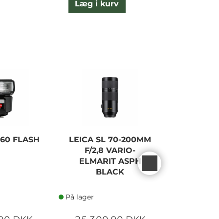
Læg i kurv
L
 60 FLASH
LEICA SL 70-200MM
LEICA SL
F/2,8 VARIO-
F/5-6.
ELMARIT ASPH
EL
BLACK
På lager
På lager