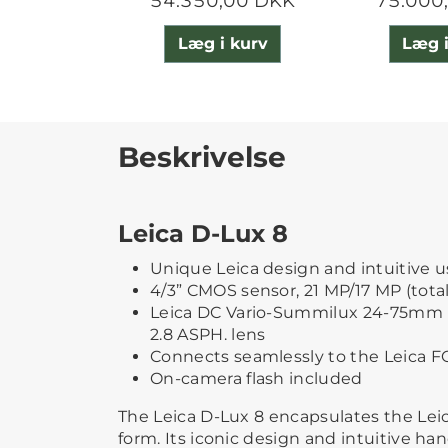
54.350,00 DKK
75.000
Læg i kurv
Læg i
Beskrivelse
Leica D-Lux 8
Unique Leica design and intuitive u
4/3” CMOS sensor, 21 MP/17 MP (total
Leica DC Vario-Summilux 24-75mm (
2.8 ASPH. lens
Connects seamlessly to the Leica 
On-camera flash included
The Leica D-Lux 8 encapsulates the Lei
form. Its iconic design and intuitive ha