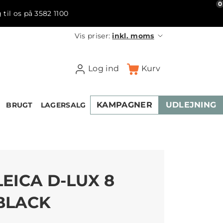
0
 til os på 3582 1100
Vis priser:
inkl. moms
Log ind
Kurv
KAMPAGNER
UDLEJNING
BRUGT
LAGERSALG
LEICA D-LUX 8
BLACK