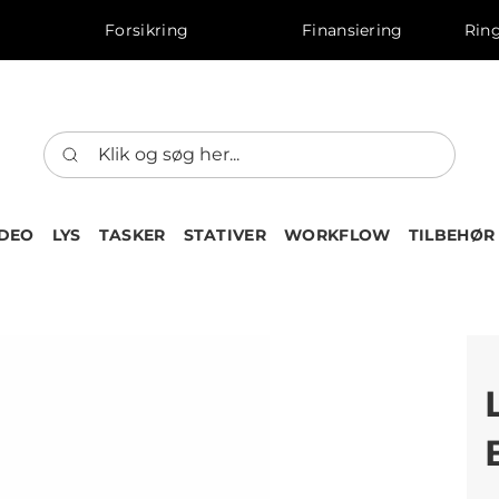
Forsikring
Finansiering
Ring
IDEO
LYS
TASKER
STATIVER
WORKFLOW
TILBEHØR