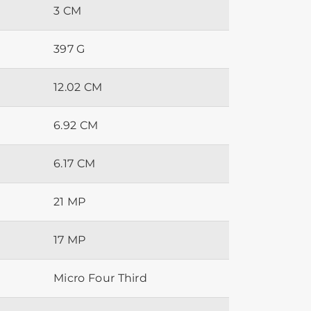
3 CM
397 G
12.02 CM
6.92 CM
6.17 CM
21 MP
17 MP
Micro Four Third