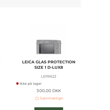
K
LEICA GLAS PROTECTION
SAND
SIZE 1 D-LUX8
EXTR
LEI19622
Ikke på lager
På lager
300,00 DKK
9
Sammenlign