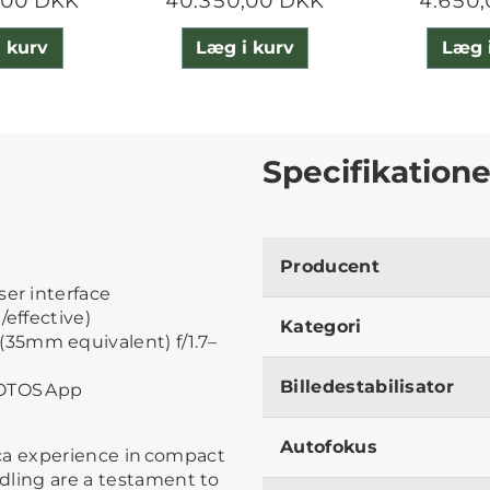
,00 DKK
40.350,00 DKK
4.650
 kurv
Læg i kurv
Læg 
Specifikatione
Producent
ser interface
/effective)
Kategori
35mm equivalent) f/1.7–
Billedestabilisator
FOTOS App
Autofokus
ca experience in compact
ndling are a testament to