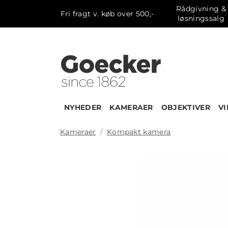
Rådgivning &
Fri fragt v. køb over 500,-
løsningssalg
NYHEDER
KAMERAER
OBJEKTIVER
V
Kameraer
Kompakt kamera