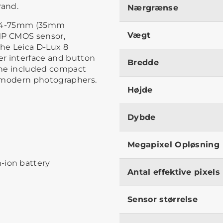
brand.
Nærgrænse
x 24-75mm (35mm
Vægt
1MP CMOS sensor,
The Leica D-Lux 8
ser interface and button
Bredde
The included compact
or modern photographers.
Højde
Dybde
Megapixel Opløsning
-ion battery
Antal effektive pixels
Sensor størrelse