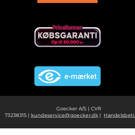
Goecker A/S | CVR
73238315 |
kundeservice@goecker.dk
|
Handelsbeti