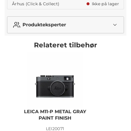
Århus (Click & Collect)
Ikke på lager
Produkteksperter
Relateret tilbehør
LEICA M11-P METAL GRAY
L
PAINT FINISH
LEI20071