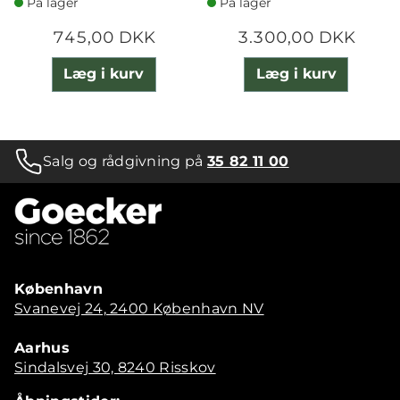
På lager
På lager
745,00 DKK
3.300,00 DKK
Læg i kurv
Læg i kurv
Salg og rådgivning på
35 82 11 00
København
Svanevej 24, 2400 København NV
Aarhus
Sindalsvej 30, 8240 Risskov