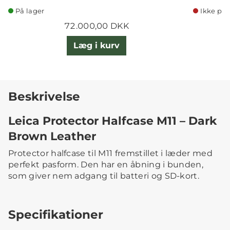
På lager
Ikke på 
72.000,00 DKK
Læg i kurv
Beskrivelse
Leica Protector Halfcase M11 – Dark
Brown Leather
Protector halfcase til M11 fremstillet i læder med
perfekt pasform. Den har en åbning i bunden,
som giver nem adgang til batteri og SD-kort.
Specifikationer