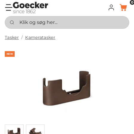
0
LOG IND
KURV
Klik og søg her...
Tasker
Kameratasker
NEW