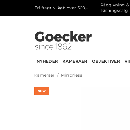
Rådgivning &
Fri fragt v. køb over 500,-
løsningssalg
NYHEDER
KAMERAER
OBJEKTIVER
V
Kameraer
Mirrorless
NEW