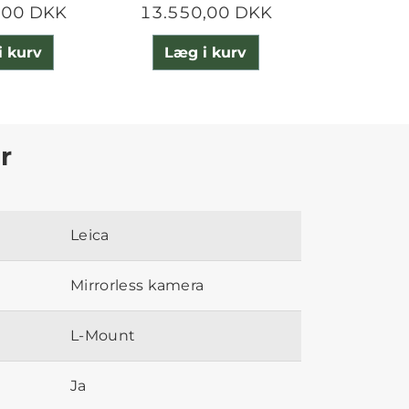
,00 DKK
13.550,00 DKK
100,
i kurv
Læg i kurv
Læg 
r
Leica
Mirrorless kamera
L-Mount
Ja