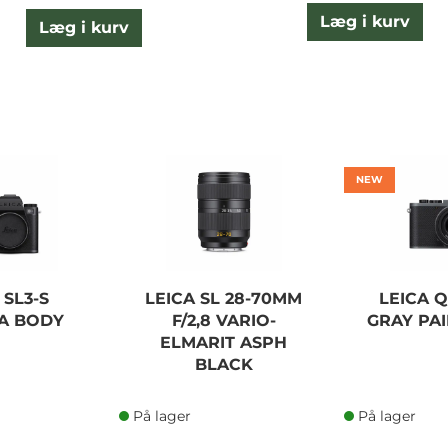
Læg i kurv
Læg i kurv
NEW
 SL3-S
LEICA SL 28-70MM
LEICA 
A BODY
F/2,8 VARIO-
GRAY PAI
ELMARIT ASPH
BLACK
På lager
På lager