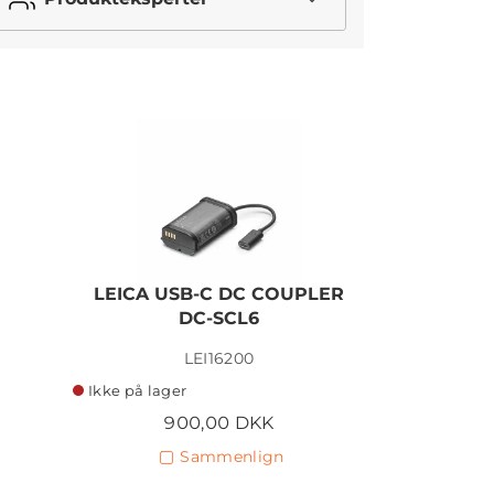
LEICA USB-C DC COUPLER
LEICA U
DC-SCL6
LEI16200
Ikke på lager
Ikke på lage
900,00 DKK
6
Sammenlign