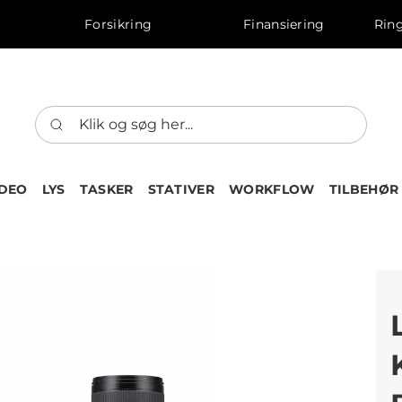
Forsikring
Finansiering
Ring
IDEO
LYS
TASKER
STATIVER
WORKFLOW
TILBEHØR