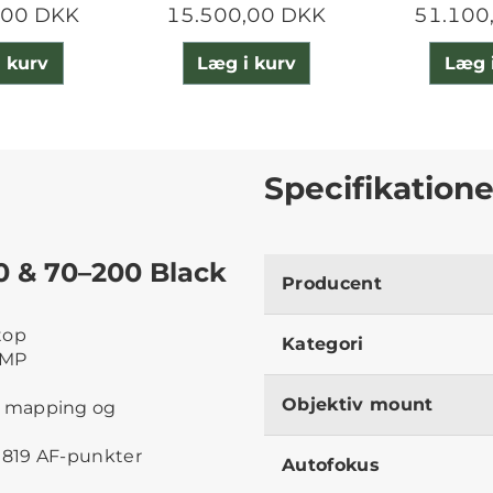
,00 DKK
15.500,00 DKK
51.100
 kurv
Læg i kurv
Læg 
Specifikatione
70 & 70–200 Black
Producent
top
Kategori
 MP
Objektiv mount
h mapping og
g 819 AF-punkter
Autofokus