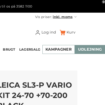
0
 til os på 3582 1100
Vis priser:
inkl. moms
Log ind
Kurv
KAMPAGNER
UDLEJNING
BRUGT
LAGERSALG
LEICA SL3-P VARIO
KIT 24-70 +70-200