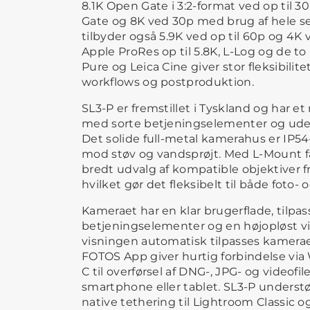
8.1K Open Gate i 3:2-format ved op til
Gate og 8K ved 30p med brug af hele s
tilbyder også 5.9K ved op til 60p og 4K 
Apple ProRes op til 5.8K, L-Log og de to
Pure og Leica Cine giver stor fleksibilite
workflows og postproduktion.
SL3-P er fremstillet i Tyskland og har e
med sorte betjeningselementer og uden
Det solide full-metal kamerahus er IP54
mod støv og vandsprøjt. Med L-Mount få
bredt udvalg af kompatible objektiver f
hvilket gør det fleksibelt til både foto-
Kameraet har en klar brugerflade, tilpas
betjeningselementer og en højopløst v
visningen automatisk tilpasses kameraet
FOTOS App giver hurtig forbindelse via
C til overførsel af DNG-, JPG- og videofil
smartphone eller tablet. SL3-P understø
native tethering til Lightroom Classic 