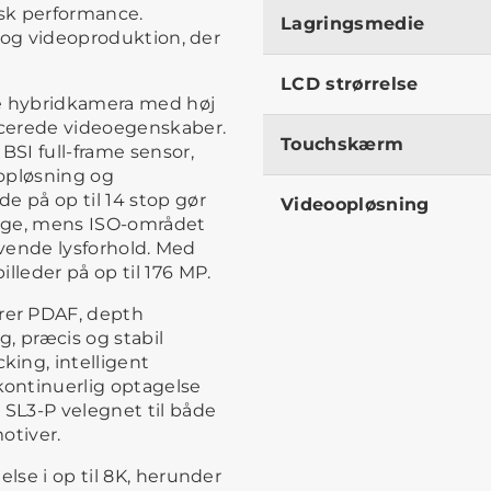
isk performance.
Lagringsmedie
- og videoproduktion, der
LCD strørrelse
ame hybridkamera med høj
ancerede videoegenskaber.
Touchskærm
SI full-frame sensor,
opløsning og
e på op til 14 stop gør
Videoopløsning
ange, mens ISO-området
rævende lysforhold. Med
lleder på op til 176 MP.
rer PDAF, depth
, præcis og stabil
ing, intelligent
ontinuerlig optagelse
 SL3-P velegnet til både
otiver.
else i op til 8K, herunder