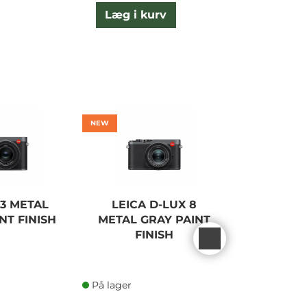
Læg i kurv
L
NEW
Q3 METAL
LEICA D-LUX 8
LEICA M
NT FINISH
METAL GRAY PAINT
13
FINISH
På lager
På lager