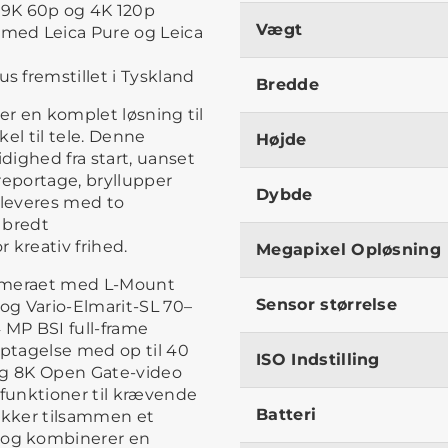
.9K 60p og 4K 120p
Vægt
 med Leica Pure og Leica
us fremstillet i Tyskland
Bredde
er en komplet løsning til
kel til tele. Denne
Højde
dighed fra start, uanset
reportage, bryllupper
Dybde
 leveres med to
 bredt
 kreativ frihed.
Megapixel Opløsning
kameraet med L-Mount
Sensor størrelse
 og Vario-Elmarit-SL 70–
 MP BSI full-frame
optagelse med op til 40
ISO Indstilling
P og 8K Open Gate-video
funktioner til krævende
Batteri
ækker tilsammen et
og kombinerer en