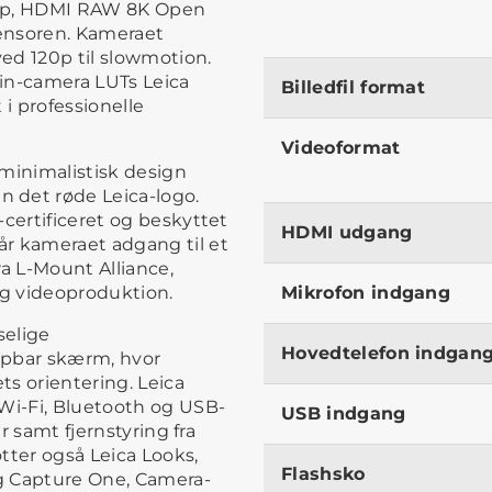
 30p, HDMI RAW 8K Open
ensoren. Kameraet
ved 120p til slowmotion.
 in-camera LUTs Leica
Billedfil format
t i professionelle
Videoformat
t minimalistisk design
 det røde Leica-logo.
-certificeret og beskyttet
HDMI udgang
r kameraet adgang til et
ra L-Mount Alliance,
 og videoproduktion.
Mikrofon indgang
selige
Hovedtelefon indgan
ipbar skærm, hvor
s orientering. Leica
 Wi-Fi, Bluetooth og USB-
USB indgang
er samt fjernstyring fra
tter også Leica Looks,
Flashsko
og Capture One, Camera-