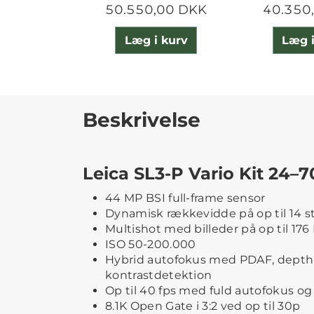
50.550,00 DKK
40.350
Læg i kurv
Læg i
Beskrivelse
Leica SL3-P Vario Kit 24–
44 MP BSI full-frame sensor
Dynamisk rækkevidde på op til 14 s
Multishot med billeder på op til 176
ISO 50-200.000
Hybrid autofokus med PDAF, dept
kontrastdetektion
Op til 40 fps med fuld autofokus o
8.1K Open Gate i 3:2 ved op til 30p