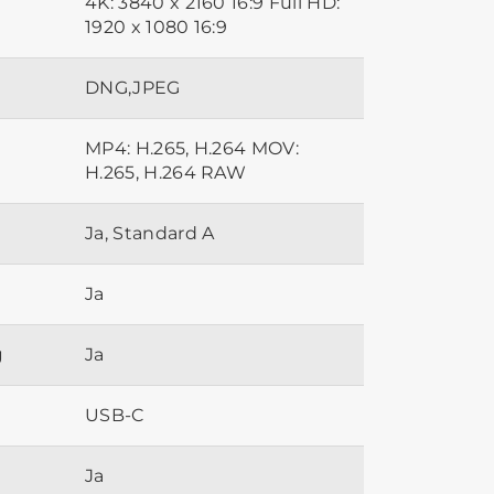
4K: 3840 x 2160 16:9 Full HD:
1920 x 1080 16:9
DNG,JPEG
MP4: H.265, H.264 MOV:
H.265, H.264 RAW
Ja, Standard A
Ja
g
Ja
USB-C
Ja