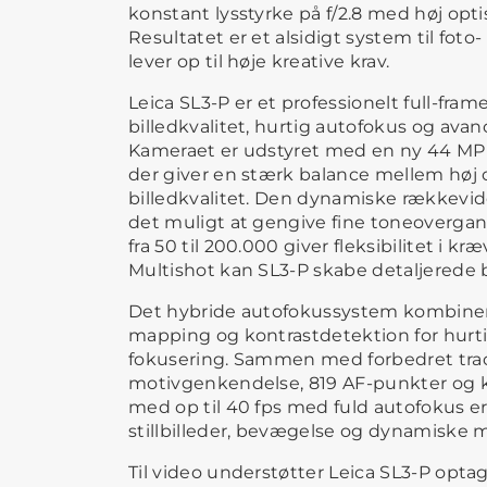
konstant lysstyrke på f/2.8 med høj opt
Resultatet er et alsidigt system til foto
lever op til høje kreative krav.
Leica SL3-P er et professionelt full-fr
billedkvalitet, hurtig autofokus og av
Kameraet er udstyret med en ny 44 MP B
der giver en stærk balance mellem høj 
billedkvalitet. Den dynamiske rækkevidd
det muligt at gengive fine toneoverg
fra 50 til 200.000 giver fleksibilitet i k
Multishot kan SL3-P skabe detaljerede bi
Det hybride autofokussystem kombine
mapping og kontrastdetektion for hurtig
fokusering. Sammen med forbedret track
motivgenkendelse, 819 AF-punkter og k
med op til 40 fps med fuld autofokus er
stillbilleder, bevægelse og dynamiske m
Til video understøtter Leica SL3-P optag