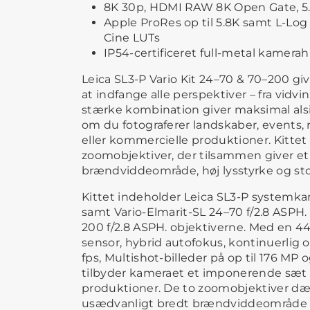
8K 30p, HDMI RAW 8K Open Gate, 5
Apple ProRes op til 5.8K samt L-Log
Cine LUTs
IP54-certificeret full-metal kamerah
Leica SL3-P Vario Kit 24–70 & 70–200 giv
at indfange alle perspektiver – fra vidvin
stærke kombination giver maksimal alsi
om du fotograferer landskaber, events, 
eller kommercielle produktioner. Kittet
zoomobjektiver, der tilsammen giver et
brændviddeområde, høj lysstyrke og stor
Kittet indeholder Leica SL3-P system
samt Vario-Elmarit-SL 24–70 f/2.8 ASPH.
200 f/2.8 ASPH. objektiverne. Med en 44
sensor, hybrid autofokus, kontinuerlig 
fps, Multishot-billeder på op til 176 M
tilbyder kameraet et imponerende sæt 
produktioner. De to zoomobjektiver d
usædvanligt bredt brændviddeområde 