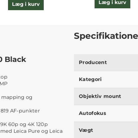
Læg i kurv
Læg i kurv
Specifikatione
0 Black
Producent
top
Kategori
 MP
Objektiv mount
h mapping og
g 819 AF-punkter
Autofokus
.9K 60p og 4K 120p
Vægt
 med Leica Pure og Leica