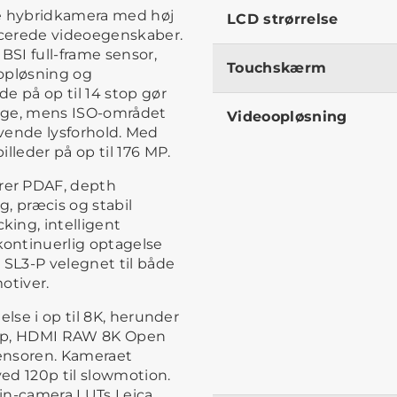
ame hybridkamera med høj
LCD strørrelse
ancerede videoegenskaber.
SI full-frame sensor,
Touchskærm
opløsning og
e på op til 14 stop gør
ange, mens ISO-området
Videoopløsning
rævende lysforhold. Med
lleder på op til 176 MP.
rer PDAF, depth
, præcis og stabil
ing, intelligent
ontinuerlig optagelse
 SL3-P velegnet til både
otiver.
else i op til 8K, herunder
 30p, HDMI RAW 8K Open
ensoren. Kameraet
ved 120p til slowmotion.
 in-camera LUTs Leica