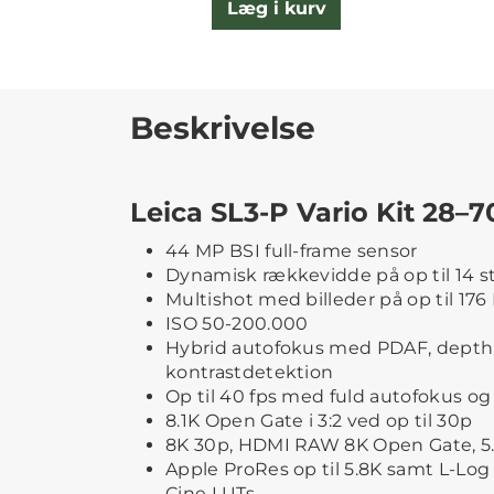
Læg i kurv
Beskrivelse
Leica SL3-P Vario Kit 28–7
44 MP BSI full-frame sensor
Dynamisk rækkevidde på op til 14 s
Multishot med billeder på op til 176
ISO 50-200.000
Hybrid autofokus med PDAF, dept
kontrastdetektion
Op til 40 fps med fuld autofokus o
8.1K Open Gate i 3:2 ved op til 30p
8K 30p, HDMI RAW 8K Open Gate, 5
Apple ProRes op til 5.8K samt L-Log
Cine LUTs