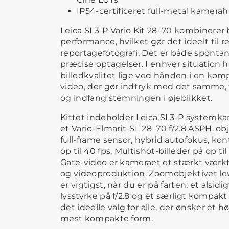
IP54-certificeret full-metal kamerah
Leica SL3-P Vario Kit 28–70 kombinerer
performance, hvilket gør det ideelt til r
reportagefotografi. Det er både spontant
præcise optagelser. I enhver situation 
billedkvalitet lige ved hånden i en kom
video, der gør indtryk med det samme, f
og indfang stemningen i øjeblikket.
Kittet indeholder Leica SL3-P system
et Vario-Elmarit-SL 28–70 f/2.8 ASPH. ob
full-frame sensor, hybrid autofokus, ko
op til 40 fps, Multishot-billeder på op t
Gate-video er kameraet et stærkt værktøj
og videoproduktion. Zoomobjektivet le
er vigtigst, når du er på farten: et als
lysstyrke på f/2.8 og et særligt kompa
det ideelle valg for alle, der ønsker et 
mest kompakte form.