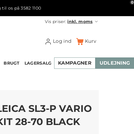
0
 til os på 3582 1100
Vis priser:
inkl. moms
Log ind
Kurv
KAMPAGNER
UDLEJNING
BRUGT
LAGERSALG
LEICA SL3-P VARIO
KIT 28-70 BLACK