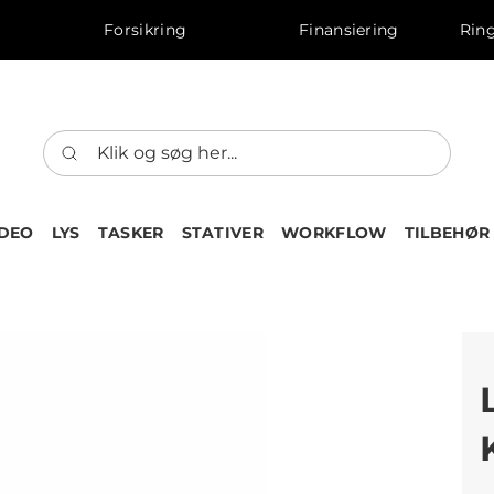
Forsikring
Finansiering
Ring
IDEO
LYS
TASKER
STATIVER
WORKFLOW
TILBEHØR