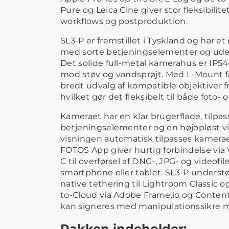
Pure og Leica Cine giver stor fleksibilite
workflows og postproduktion.
SL3-P er fremstillet i Tyskland og har e
med sorte betjeningselementer og uden
Det solide full-metal kamerahus er IP54
mod støv og vandsprøjt. Med L-Mount få
bredt udvalg af kompatible objektiver f
hvilket gør det fleksibelt til både foto-
Kameraet har en klar brugerflade, tilpas
betjeningselementer og en højopløst v
visningen automatisk tilpasses kameraet
FOTOS App giver hurtig forbindelse via
C til overførsel af DNG-, JPG- og videofil
smartphone eller tablet. SL3-P understø
native tethering til Lightroom Classic 
to-Cloud via Adobe Frame.io og Content 
kan signeres med manipulationssikre 
Pakken indeholder: