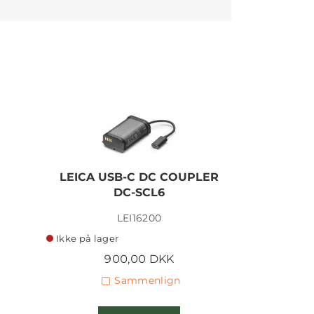
LEICA USB-C DC COUPLER
LEICA U
DC-SCL6
LEI16200
Ikke på lager
Ikke på lage
900,00 DKK
6
Sammenlign