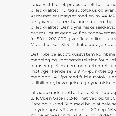
Leica SL3-P er et professionelt full-fr
billedkvalitet, hurtig autofokus og av
Kameraet er udstyret med en ny 44 MP B
der giver en stærk balance mellem høj 
billedkvalitet. Den dynamiske rækkevidd
det muligt at gengive fine toneoverg
fra 50 til 200.000 giver fleksibilitet i k
Multishot kan SL3-P skabe detaljerede bi
Det hybride autofokussystem kombine
mapping og kontrastdetektion for hurtig
fokusering. Sammen med forbedret track
motivgenkendelse, 819 AF-punkter og k
med op til 40 fps med fuld autofokus er
stillbilleder, bevægelse og dynamiske m
Til video understøtter Leica SL3-P optag
8.1K Open Gate i 3:2-format ved op til
Gate og 8K ved 30p med brug af hele s
tilbyder også 5.9K ved op til 60p og 4K 
Apple ProRes op til 5.8K, L-Log og de to