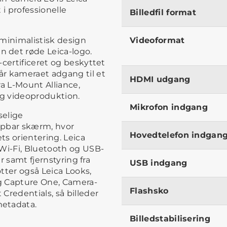
t i professionelle
Billedfil format
t minimalistisk design
Videoformat
 det røde Leica-logo.
-certificeret og beskyttet
r kameraet adgang til et
HDMI udgang
ra L-Mount Alliance,
 og videoproduktion.
Mikrofon indgang
selige
ipbar skærm, hvor
Hovedtelefon indgan
s orientering. Leica
 Wi-Fi, Bluetooth og USB-
er samt fjernstyring fra
USB indgang
tter også Leica Looks,
og Capture One, Camera-
Flashsko
Credentials, så billeder
metadata.
Billedstabilisering