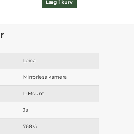
Læg i kurv
L
r
Leica
Mirrorless kamera
L-Mount
Ja
768 G