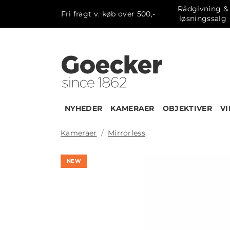
Rådgivning &
Fri fragt v. køb over 500,-
løsningssalg
NYHEDER
KAMERAER
OBJEKTIVER
V
Kameraer
Mirrorless
NEW