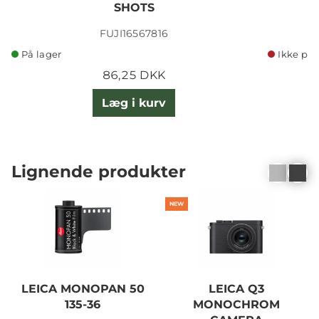
SHOTS
FUJI16567816
På lager
Ikke på 
86,25 DKK
Læg i kurv
Lignende produkter
NEW
LEICA MONOPAN 50
LEICA Q3
135-36
MONOCHROM