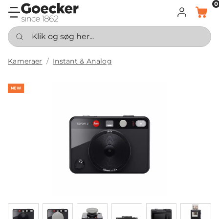
0
LOG IND
KURV
Klik og søg her...
Kameraer
Instant & Analog
NEW