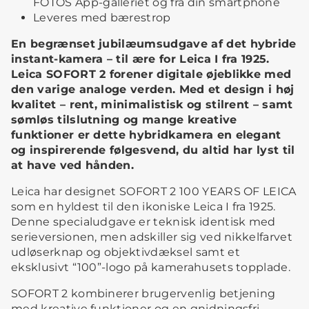
FOTOS App-galleriet og fra din smartphone
Leveres med bærestrop
En begrænset jubilæumsudgave af det hybride
instant-kamera – til ære for Leica I fra 1925.
Leica SOFORT 2 forener digitale øjeblikke med
den varige analoge verden. Med et design i høj
kvalitet – rent, minimalistisk og stilrent – samt
sømløs tilslutning og mange kreative
funktioner er dette hybridkamera en elegant
og inspirerende følgesvend, du altid har lyst til
at have ved hånden.
Leica har designet SOFORT 2 100 YEARS OF LEICA
som en hyldest til den ikoniske Leica I fra 1925.
Denne specialudgave er teknisk identisk med
serieversionen, men adskiller sig ved nikkelfarvet
udløserknap og objektivdæksel samt et
eksklusivt “100”-logo på kamerahusets topplade.
SOFORT 2 kombinerer brugervenlig betjening
med kreative funktioner og en gnidningsfri