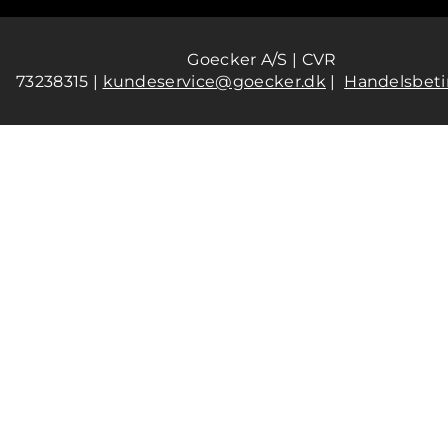
Goecker A/S | CVR
73238315 |
kundeservice@goecker.dk
|
Handelsbeti