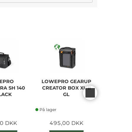
EPRO
LOWEPRO GEARUP
LOWEP
RA SH 140
CREATOR BOX XL II
160 AW 
BLACK
GL
På lager
På lager
00 DKK
495,00 DKK
540,