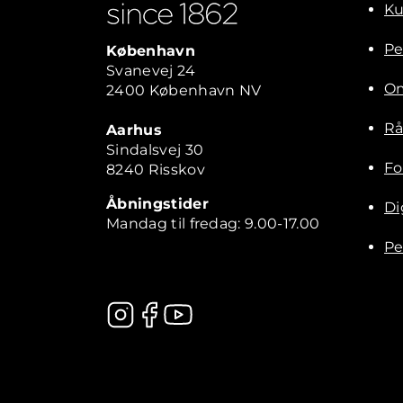
Ku
Pe
København
Svanevej 24
Om
2400 København NV
Rå
Aarhus
Sindalsvej 30
Fo
8240 Risskov
Åbningstider
Di
Mandag til fredag: 9.00-17.00
Pe
Kontakt