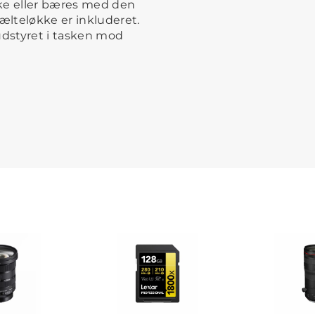
ske eller bæres med den
bælteløkke er inkluderet.
udstyret i tasken mod