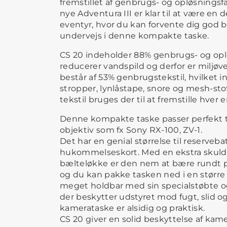
fremstillet af genbrugs- og opløsningsfa
nye Adventura III er klar til at være en
eventyr, hvor du kan forvente dig god be
undervejs i denne kompakte taske.
CS 20 indeholder 88% genbrugs- og oplø
reducerer vandspild og derfor er miljø
består af 53% genbrugstekstil, hvilket in
stropper, lynlåstape, snore og mesh-sto
tekstil bruges der til at fremstille hver 
Denne kompakte taske passer perfekt t
objektiv som fx Sony RX-100, ZV-1.
Det har en genial størrelse til reserveba
hukommelseskort. Med en ekstra skuld
bælteløkke er den nem at bære rundt på
og du kan pakke tasken ned i en større 
meget holdbar med sin specialstøbte og
der beskytter udstyret mod fugt, slid o
kamerataske er alsidig og praktisk.
CS 20 giver en solid beskyttelse af kam