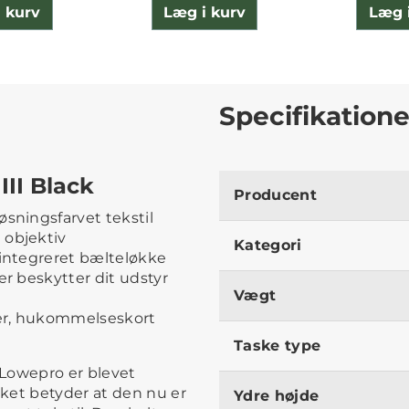
 kurv
Læg i kurv
Læg 
Specifikatione
II Black
Producent
øsningsfarvet tekstil
 objektiv
Kategori
 integreret bælteløkke
er beskytter dit udstyr
Vægt
rier, hukommelseskort
Taske type
 Lowepro er blevet
ket betyder at den nu er
Ydre højde