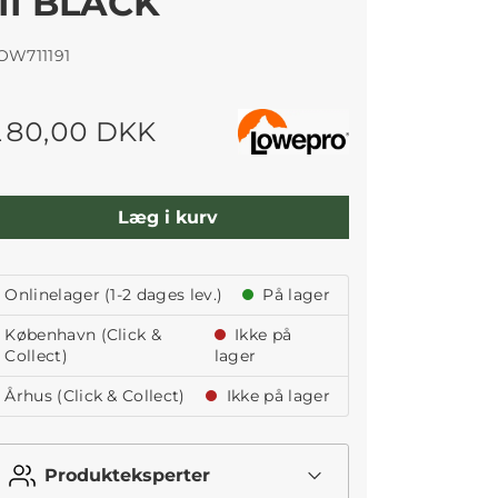
III BLACK
OW711191
180,00 DKK
Læg i kurv
Onlinelager (1-2 dages lev.)
På lager
København (Click &
Ikke på
Collect)
lager
Århus (Click & Collect)
Ikke på lager
Produkteksperter