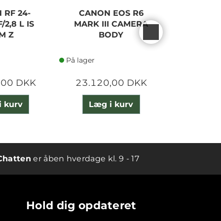
 RF 24-
CANON EOS R6
LEXAR 
/2,8 L IS
MARK III CAMERA
PRO 200
M Z
BODY
UHS-II 
På lager
På lager
,00 DKK
23.120,00 DKK
3.300
i kurv
Læg i kurv
Læg 
Chatten
er åben hverdage kl. 9 - 17
Hold dig opdateret