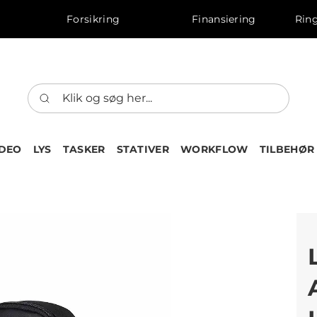
Forsikring
Finansiering
Ring
IDEO
LYS
TASKER
STATIVER
WORKFLOW
TILBEHØR