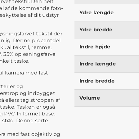
rvet tekstil. Den helt
 del af de kommende foto-
Ydre længde
skyttelse af dit udstyr
Ydre bredde
sningsfarvet tekstil der
venlig. Denne procentdel
Indre højde
kl. al tekstil, remme,
f. 35% opløsningsfarve
enkelt taske.
Indre længde
il kamera med fast
Indre bredde
tterier og
erstrop og indbygget
Volume
 ellers tag stroppen af
taske. Tasken er også
 PVC-fri formet base,
g stød. Denne sorte
era med fast objektiv og