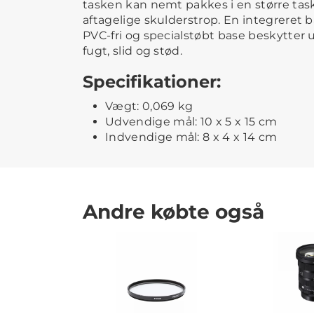
tasken kan nemt pakkes i en større ta
aftagelige skulderstrop. En integreret 
PVC-fri og specialstøbt base beskytter 
fugt, slid og stød.
Specifikationer:
Vægt: 0,069 kg
Udvendige mål: 10 x 5 x 15 cm
Indvendige mål: 8 x 4 x 14 cm
Andre købte også