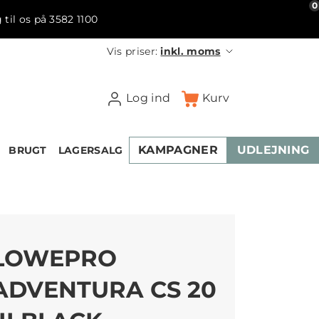
0
 til os på 3582 1100
Vis priser:
inkl. moms
Log ind
Kurv
KAMPAGNER
UDLEJNING
BRUGT
LAGERSALG
LOWEPRO
ADVENTURA CS 20