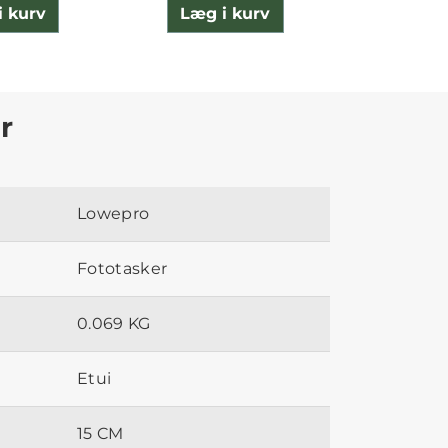
i kurv
Læg i kurv
Læg 
r
Lowepro
Fototasker
0.069 KG
Etui
15 CM