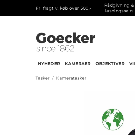
Rådgivning &
Fri fragt v. køb over 500,-
løsningssalg
NYHEDER
KAMERAER
OBJEKTIVER
V
Tasker
Kameratasker