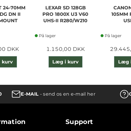
T 24-70MM
LEXAR SD 128GB
CANON
 DG DN II
PRO 1800X U3 V60
105MM F
-MOUNT
UHS-II R280/W210
US
På lager
På lager
00 DKK
1.150,00 DKK
29.445
 kurv
Læg i kurv
Læg 
0
E-MAIL
- send os en e-mail her
rmation
Support