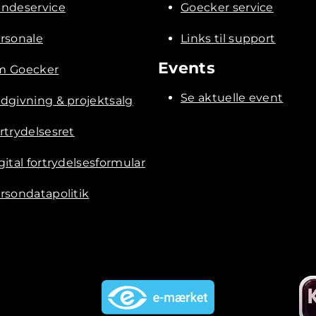
ndeservice
Goecker service
rsonale
Links til support
Events
 Goecker
Se aktuelle event
dgivning & projektsalg
rtrydelsesret
gital fortrydelsesformular
rsondatapolitik