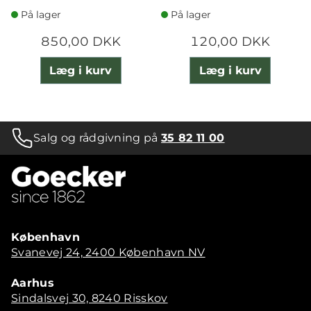
På lager
På lager
850,00 DKK
120,00 DKK
Læg i kurv
Læg i kurv
Salg og rådgivning på
35 82 11 00
København
Svanevej 24, 2400 København NV
Aarhus
Sindalsvej 30, 8240 Risskov