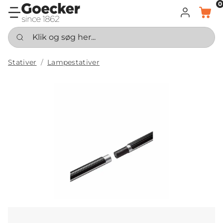
0
LOG IND
KURV
Klik og søg her...
Stativer
Lampestativer