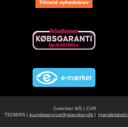
Tilmeld nyhedsbrev
Goecker A/S | CVR
73238315 |
kundeservice@goecker.dk
|
Handelsbeti