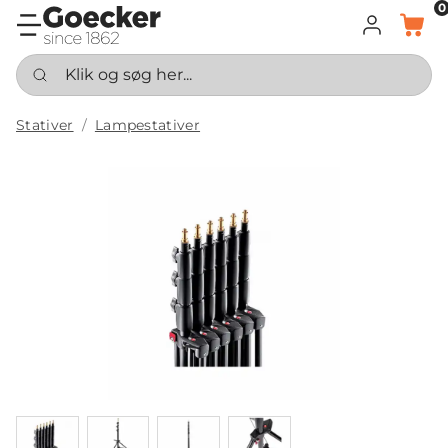
0
LOG IND
KURV
Klik og søg her...
Stativer
Lampestativer