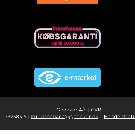
Goecker A/S | CVR
73238315 |
kundeservice@goecker.dk
|
Handelsbeti