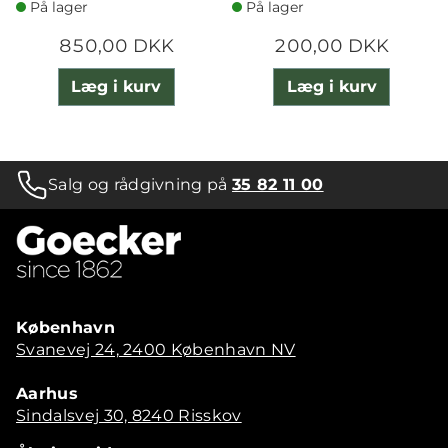
På lager
På lager
850,00 DKK
200,00 DKK
Læg i kurv
Læg i kurv
Salg og rådgivning på
35 82 11 00
København
Svanevej 24, 2400 København NV
Aarhus
Sindalsvej 30, 8240 Risskov