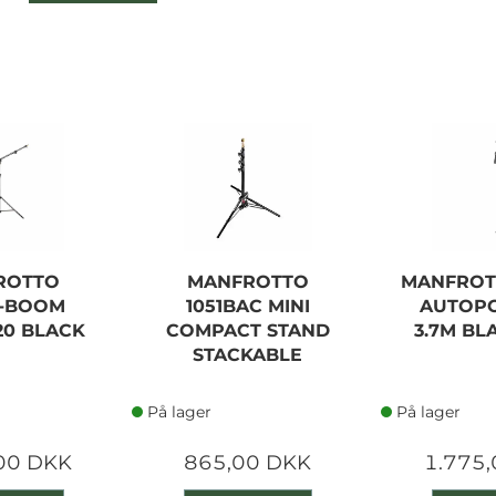
ROTTO
MANFROTTO
MANFROTT
-BOOM
1051BAC MINI
AUTOPOL
20 BLACK
COMPACT STAND
3.7M BL
STACKABLE
På lager
På lager
00 DKK
865,00 DKK
1.775