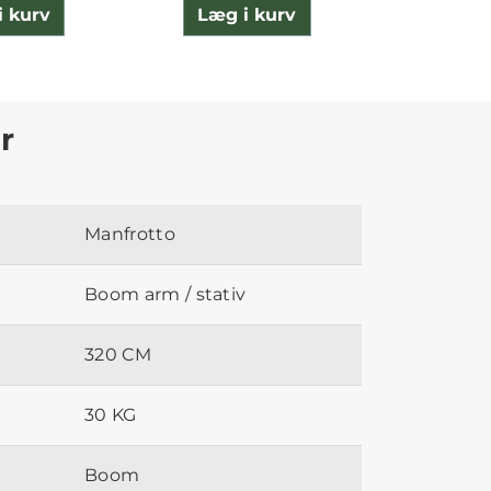
i kurv
Læg i kurv
Læg 
r
Manfrotto
Boom arm / stativ
320 CM
30 KG
Boom