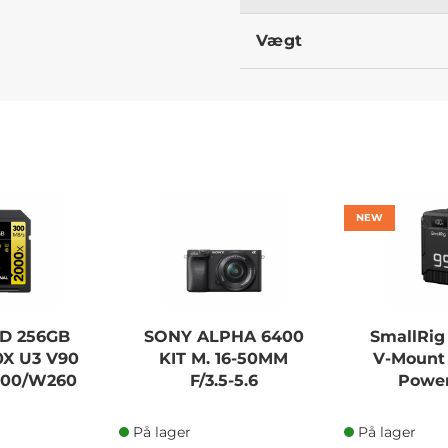
Vægt
NEW
D 256GB
SONY ALPHA 6400
SmallRig
X U3 V90
KIT M. 16-50MM
V-Mount 
300/W260
F/3.5-5.6
Powe
På lager
På lager