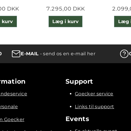
00 DKK
7.295,00 DKK
2.099
 kurv
Læg i kurv
Læg 
0
E-MAIL
- send os en e-mail her
rmation
Support
ndeservice
Goecker service
rsonale
Links til support
Events
 Goecker