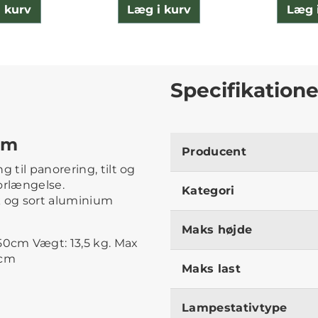
 kurv
Læg i kurv
Læg 
Specifikatione
om
Producent
 til panorering, tilt og
forlængelse.
Kategori
k og sort aluminium
Maks højde
0cm Vægt: 13,5 kg. Max
0cm
Maks last
Lampestativtype