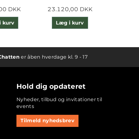
,00 DKK
23.120,00 DKK
23.490
i kurv
Læg i kurv
Læg 
Chatten
er åben hverdage kl. 9 - 17
Hold dig opdateret
Nyheder, tilbud og invitationer til
events
Tilmeld nyhedsbrev