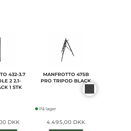
O 432-3.7
MANFROTTO 475B
MANFRO
E 2 2.1-
PRO TRIPOD BLACK
XTRA W
ACK 1 STK
ALU TR
På lager
På lager
,00 DKK
4.495,00 DKK
1.900