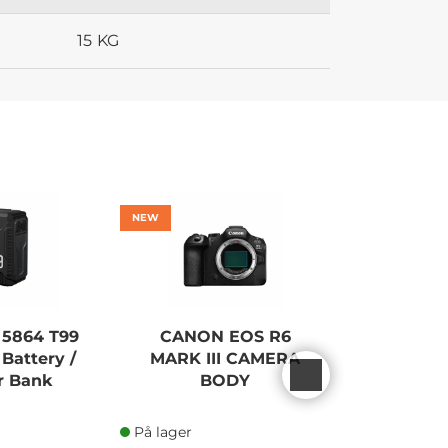
15 KG
NEW
NEW
 5864 T99
CANON EOS R6
SONY AL
Battery /
MARK III CAMERA
CA
r Bank
BODY
På lager
På lager