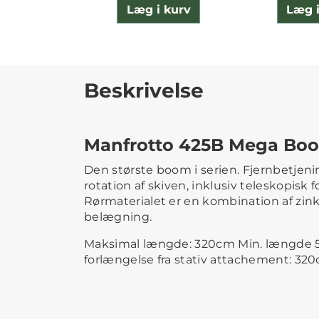
Læg i kurv
Læg i
Beskrivelse
Manfrotto 425B Mega Bo
Den største boom i serien. Fjernbetjening
rotation af skiven, inklusiv teleskopisk 
Rørmaterialet er en kombination af zin
belægning.
Maksimal længde: 320cm Min. længde 5
forlængelse fra stativ attachement: 32