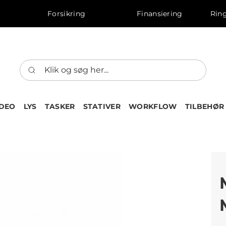
Forsikring
Finansiering
Ring
IDEO
LYS
TASKER
STATIVER
WORKFLOW
TILBEHØR