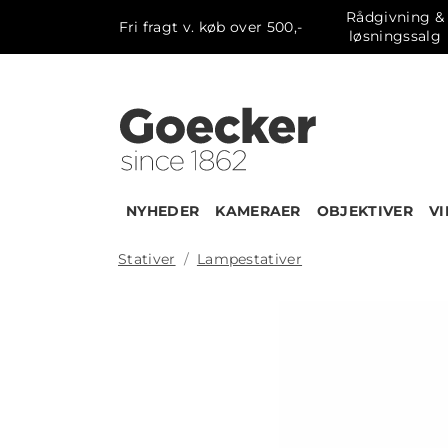
Rådgivning &
Fri fragt v. køb over 500,-
løsningssalg
NYHEDER
KAMERAER
OBJEKTIVER
V
Stativer
Lampestativer