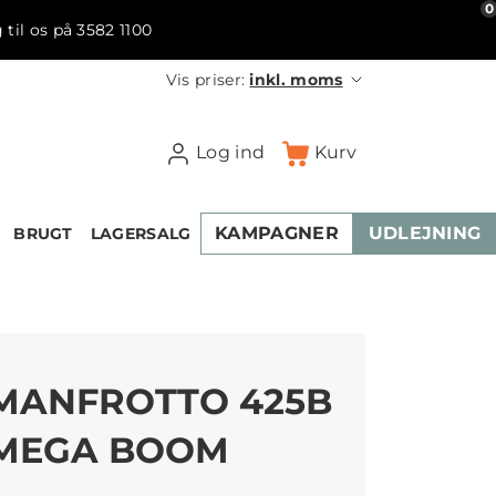
0
 til os på 3582 1100
Vis priser:
inkl. moms
Log ind
Kurv
KAMPAGNER
UDLEJNING
BRUGT
LAGERSALG
MANFROTTO 425B
MEGA BOOM