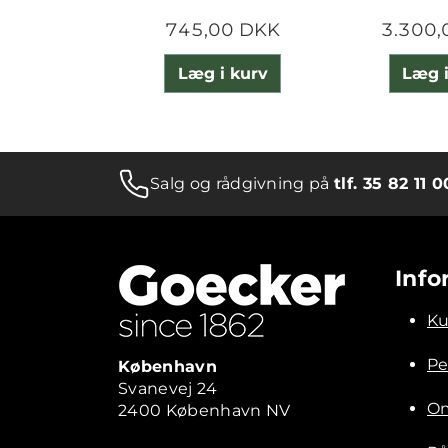
745,00 DKK
3.300,
Læg i kurv
Læg i
Salg og rådgivning på
tlf. 35 82 11 0
Info
Ku
Pe
København
Svanevej 24
Om
2400 København NV