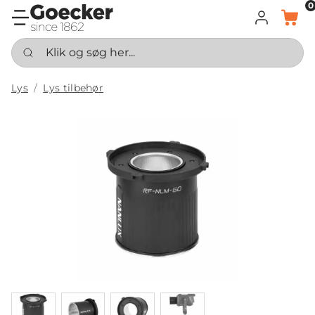
0
LOG IND
KURV
Klik og søg her...
Lys
Lys tilbehør