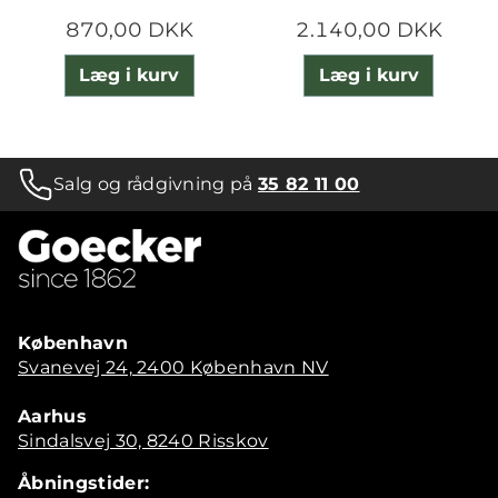
870,00 DKK
2.140,00 DKK
Læg i kurv
Læg i kurv
Salg og rådgivning på
35 82 11 00
København
Svanevej 24, 2400 København NV
Aarhus
Sindalsvej 30, 8240 Risskov
Åbningstider: