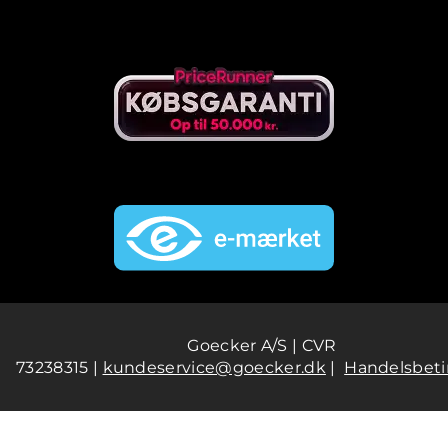
Goecker A/S | CVR
73238315 |
kundeservice@goecker.dk
|
Handelsbeti