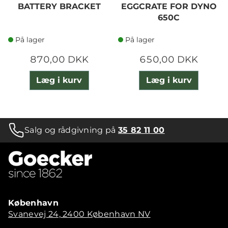
BATTERY BRACKET
EGGCRATE FOR DYNO
650C
På lager
På lager
870,00 DKK
650,00 DKK
Læg i kurv
Læg i kurv
Salg og rådgivning på
35 82 11 00
København
Svanevej 24, 2400 København NV