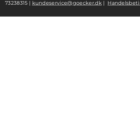
73238315 |
kundeservice@goecker.dk
|
Handelsbeti