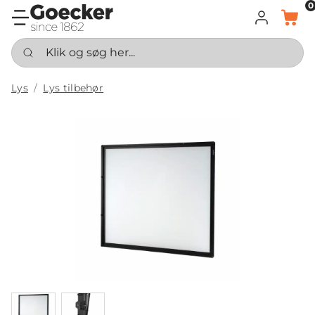
0
LOG IND
KURV
Klik og søg her...
Lys
Lys tilbehør