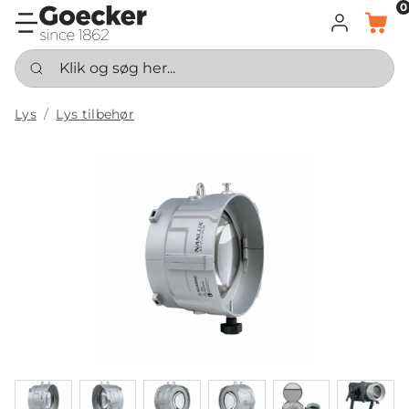
0
LOG IND
KURV
Klik og søg her...
Lys
Lys tilbehør