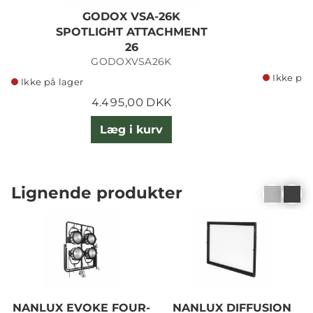
GODOX VSA-26K
A
SPOTLIGHT ATTACHMENT
26
GODOXVSA26K
Ikke på 
Ikke på lager
4.495,00 DKK
Læg i kurv
Lignende produkter
NANLUX EVOKE FOUR-
NANLUX DIFFUSION