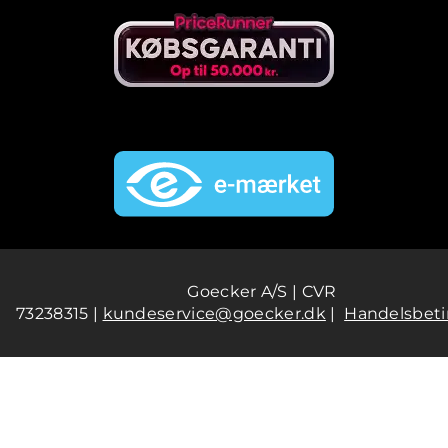
Goecker A/S | CVR
73238315 |
kundeservice@goecker.dk
|
Handelsbeti