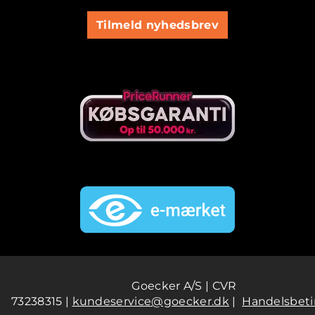
Tilmeld nyhedsbrev
Goecker A/S | CVR
73238315 |
kundeservice@goecker.dk
|
Handelsbeti