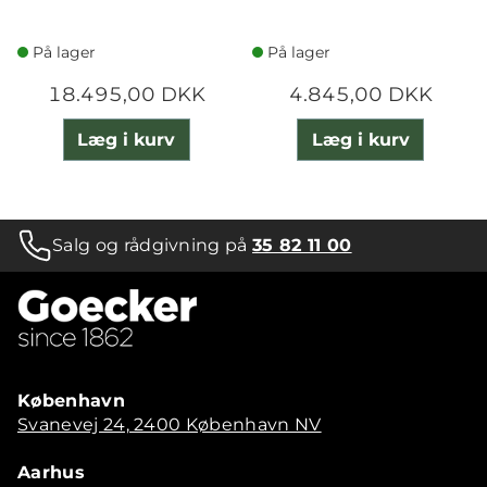
På lager
På lager
18.495,00 DKK
4.845,00 DKK
Læg i kurv
Læg i kurv
Salg og rådgivning på
35 82 11 00
København
Svanevej 24, 2400 København NV
Aarhus