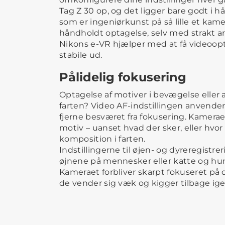
Tag Z 30 op, og det ligger bare godt i 
som er ingeniørkunst på så lille et kamera
håndholdt optagelse, selv med strakt a
Nikons e-VR hjælper med at få videoopt
stabile ud.
Pålidelig fokusering
Optagelse af motiver i bevægelse eller a
farten? Video AF-indstillingen anvender 
fjerne besværet fra fokusering. Kameraet f
motiv – uanset hvad der sker, eller hvo
komposition i farten.
Indstillingerne til øjen- og dyreregistre
øjnene på mennesker eller katte og hu
Kameraet forbliver skarpt fokuseret på d
de vender sig væk og kigger tilbage ige