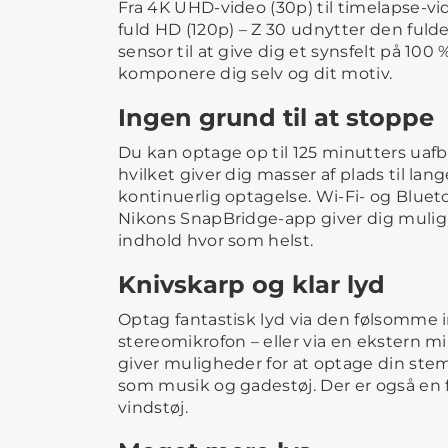
Fra 4K UHD-video (30p) til timelapse-v
fuld HD (120p) – Z 30 udnytter den fulde
sensor til at give dig et synsfelt på 100 
komponere dig selv og dit motiv.
Ingen grund til at stoppe
Du kan optage op til 125 minutters uaf
hvilket giver dig masser af plads til lang
kontinuerlig optagelse. Wi-Fi- og Bluet
Nikons SnapBridge-app giver dig mulig
indhold hvor som helst.
Knivskarp og klar lyd
Optag fantastisk lyd via den følsomme
stereomikrofon – eller via en ekstern 
giver muligheder for at optage din st
som musik og gadestøj. Der er også en f
vindstøj.