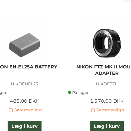
KON EN-EL25A BATTERY
NIKON FTZ MK II MO
ADAPTER
NIKDENEL25
NIKDFTZII
ager
På lager
485,00 DKK
1.570,00 DKK
Sammenlign
Sammenlign
Læg i kurv
Læg i kurv