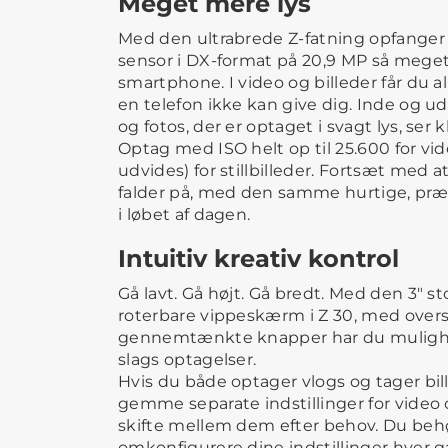
Meget mere lys
Med den ultrabrede Z-fatning opfange
sensor i DX-format på 20,9 MP så mege
smartphone. I video og billeder får du al
en telefon ikke kan give dig. Inde og u
og fotos, der er optaget i svagt lys, ser 
Optag med ISO helt op til 25.600 for vid
udvides) for stillbilleder. Fortsæt med 
falder på, med den samme hurtige, præc
i løbet af dagen.
Intuitiv kreativ kontrol
Gå lavt. Gå højt. Gå bredt. Med den 3" 
roterbare vippeskærm i Z 30, med overs
gennemtænkte knapper har du mulighed
slags optagelser.
Hvis du både optager vlogs og tager bil
gemme separate indstillinger for video og
skifte mellem dem efter behov. Du beh
omkonfigurere dine indstillinger hver g