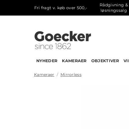
Rådgivning &
Fri fragt v. køb over 500,-
løsningssalg
NYHEDER
KAMERAER
OBJEKTIVER
V
Kameraer
Mirrorless