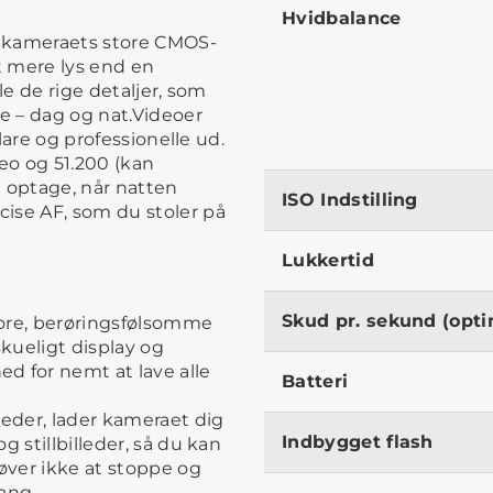
Hvidbalance
r kameraets store CMOS-
t mere lys end en
le de rige detaljer, som
de – dag og nat.Videoer
klare og professionelle ud.
eo og 51.200 (kan
at optage, når natten
ISO Indstilling
ise AF, som du stoler på
Lukkertid
Skud pr. sekund (opti
store, berøringsfølsomme
kueligt display og
 for nemt at lave alle
Batteri
leder, lader kameraet dig
Indbygget flash
 stillbilleder, så du kan
øver ikke at stoppe og
ang.