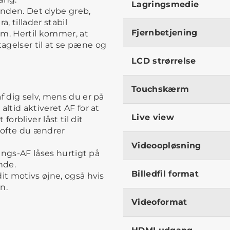
Lagringsmedie
hånden. Det dybe greb,
, tillader stabil
Fjernbetjening
rm. Hertil kommer, at
agelser til at se pæne og
LCD strørrelse
Touchskærm
f dig selv, mens du er på
altid aktiveret AF for at
Live view
orbliver låst til dit
r ofte du ændrer
Videoopløsning
rings-AF låses hurtigt på
nde.
Billedfil format
it motivs øjne, også hvis
n.
Videoformat