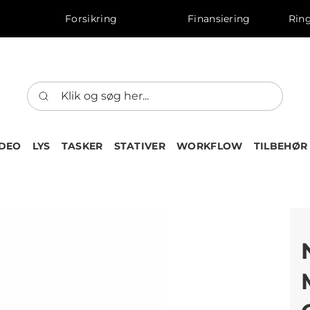
Forsikring
Finansiering
Ring
IDEO
LYS
TASKER
STATIVER
WORKFLOW
TILBEHØR