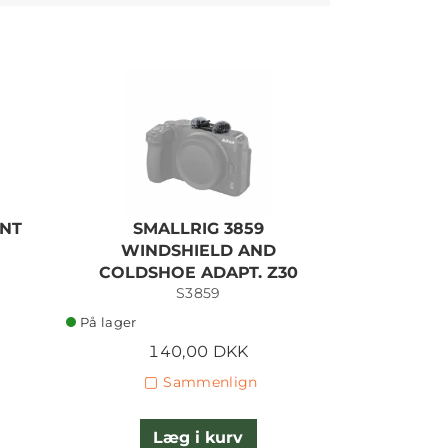
UNT
SMALLRIG 3859
LEXAR SD
WINDSHIELD AND
U3 V90 U
COLDSHOE ADAPT. Z30
L
S3859
På lager
På lager
1.
140,00 DKK
Sammenlign
L
Læg i kurv