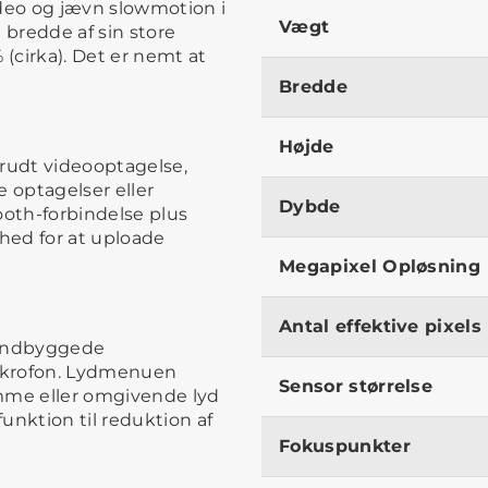
ideo og jævn slowmotion i
Vægt
 bredde af sin store
% (cirka). Det er nemt at
Bredde
Højde
brudt videooptagelse,
e optagelser eller
Dybde
ooth-forbindelse plus
hed for at uploade
Megapixel Opløsning
Antal effektive pixels
 indbyggede
mikrofon. Lydmenuen
Sensor størrelse
emme eller omgivende lyd
unktion til reduktion af
Fokuspunkter