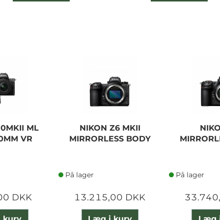
0MKII ML
NIKON Z6 MKII
NIK
50MM VR
MIRRORLESS BODY
MIRRORL
På lager
På lager
00 DKK
13.215,00 DKK
33.740
 kurv
Læg i kurv
Læg 