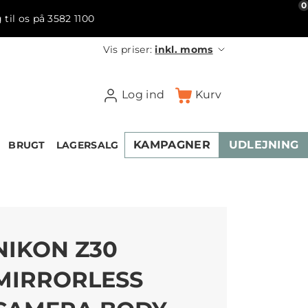
0
 til os på 3582 1100
Vis priser:
inkl. moms
Log ind
Kurv
KAMPAGNER
UDLEJNING
BRUGT
LAGERSALG
NIKON Z30
MIRRORLESS