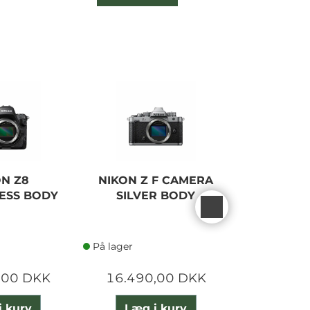
ON Z8
NIKON Z F CAMERA
NIKON Z
ESS BODY
SILVER BODY
B
På lager
På lager
,00 DKK
16.490,00 DKK
16.490
i kurv
Læg i kurv
Læg 