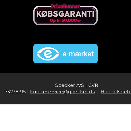
Goecker A/S | CVR
73238315 |
kundeservice@goecker.dk
|
Handelsbeti