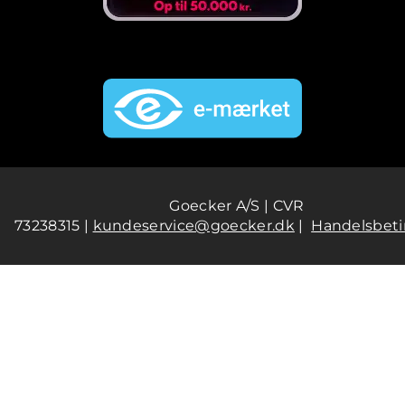
Goecker A/S | CVR
73238315 |
kundeservice@goecker.dk
|
Handelsbeti