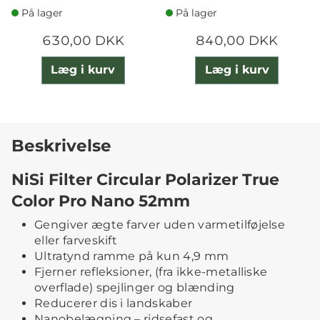
På lager
På lager
630,00 DKK
840,00 DKK
Læg i kurv
Læg i kurv
Beskrivelse
NiSi Filter Circular Polarizer True
Color Pro Nano 52mm
Gengiver ægte farver uden varmetilføjelse
eller farveskift
Ultratynd ramme på kun 4,9 mm
Fjerner refleksioner, (fra ikke-metalliske
overflade) spejlinger og blænding
Reducerer dis i landskaber
Nanobelægning – ridsefast og