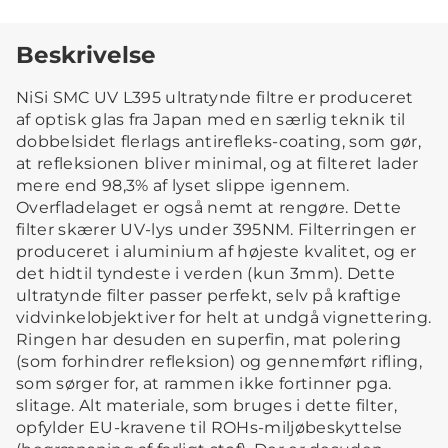
Beskrivelse
NiSi SMC UV L395 ultratynde filtre er produceret
af optisk glas fra Japan med en særlig teknik til
dobbelsidet flerlags antirefleks-coating, som gør,
at refleksionen bliver minimal, og at filteret lader
mere end 98,3% af lyset slippe igennem.
Overfladelaget er også nemt at rengøre. Dette
filter skærer UV-lys under 395NM. Filterringen er
produceret i aluminium af højeste kvalitet, og er
det hidtil tyndeste i verden (kun 3mm). Dette
ultratynde filter passer perfekt, selv på kraftige
vidvinkelobjektiver for helt at undgå vignettering.
Ringen har desuden en superfin, mat polering
(som forhindrer refleksion) og gennemført rifling,
som sørger for, at rammen ikke fortinner pga.
slitage. Alt materiale, som bruges i dette filter,
opfylder EU-kravene til ROHs-miljøbeskyttelse