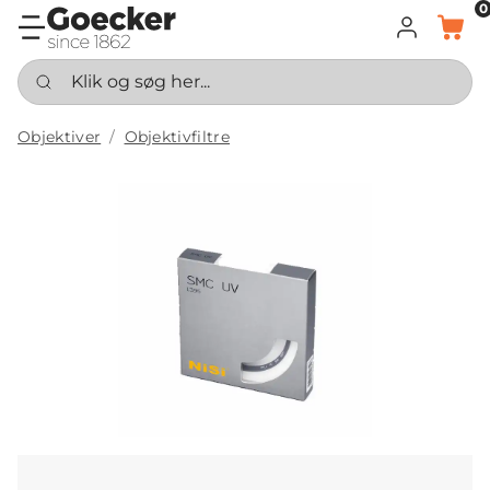
0
LOG IND
KURV
Klik og søg her...
Objektiver
Objektivfiltre