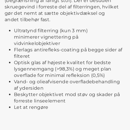
(begrænsning af farligt stof). Der er desuden
skruegevind i forreste del af filterringen, hvilket
gør det nemt at sætte objektivdæksel og
andet tilbehør fast.
Ultratynd filterring (kun 3 mm)
minimerer vignettering på
vidvinkelobjektiver
Flerlags antirefleks-coating på begge sider af
filteret
Optisk glas af højeste kvalitet for bedste
lysgennemgang (>98,3%) og meget plan
overflade for minimal refleksion (0,5%)
Vand- og olieafvisende overfladebehandling
af ydersiden
Beskytter objektivet mod støv og skader på
forreste linseelement
Let at rengøre