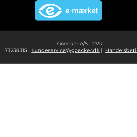
Goecker A/S | CVR
73238315 |
kundeservice@goecker.dk
|
Handelsbeti