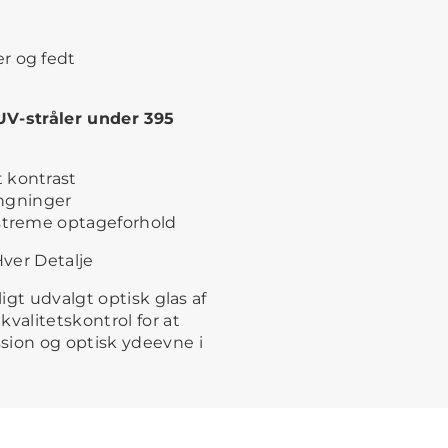
r og fedt
 UV-stråler under 395
 kontrast
ngninger
kstreme optageforhold
Hver Detalje
ligt udvalgt optisk glas af
valitetskontrol for at
sion og optisk ydeevne i