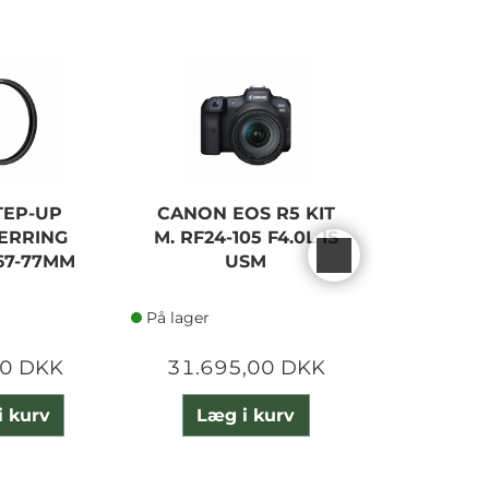
STEP-UP
CANON EOS R5 KIT
CANON
ERRING
M. RF24-105 F4.0L IS
105MM F
67-77MM
USM
USM
På lager
På lager
00 DKK
31.695,00 DKK
9.990
i kurv
Læg i kurv
Læg 