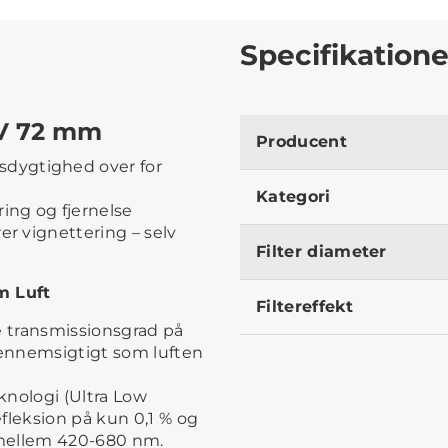
Specifikatione
UV 72 mm
Producent
dygtighed over for
Kategori
ring og fjernelse
er vignettering – selv
Filter diameter
m Luft
Filtereffekt
e transmissionsgrad på
 gennemsigtigt som luften
knologi (Ultra Low
fleksion på kun 0,1 % og
 mellem 420-680 nm.