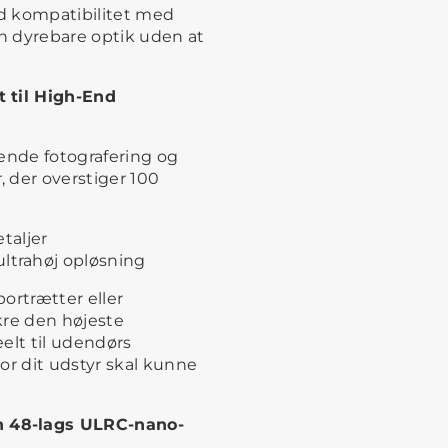
ld kompatibilitet med
in dyrebare optik uden at
t til High-End
ydende fotografering og
 der overstiger 100
taljer
ultrahøj opløsning
ortrætter eller
ikre den højeste
elt til udendørs
or dit udstyr skal kunne
 48-lags ULRC-nano-