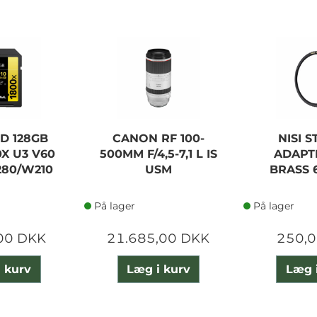
D 128GB
CANON RF 100-
NISI 
X U3 V60
500MM F/4,5-7,1 L IS
ADAPT
280/W210
USM
BRASS 
På lager
På lager
00 DKK
21.685,00 DKK
250,
 kurv
Læg i kurv
Læg 