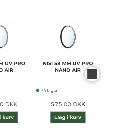
MM UV PRO
NISI 58 MM UV PRO
NISI 86 
O AIR
NANO AIR
NAN
På lager
På lager
00 DKK
575,00 DKK
1.050
i kurv
Læg i kurv
Læg 