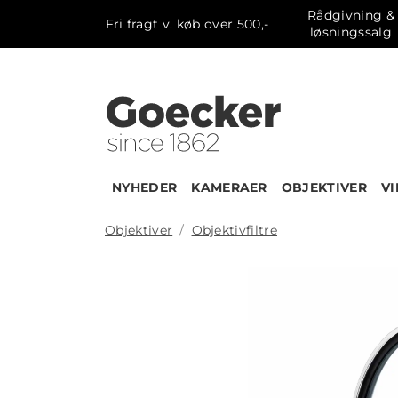
Rådgivning &
Fri fragt v. køb over 500,-
løsningssalg
NYHEDER
KAMERAER
OBJEKTIVER
V
Objektiver
Objektivfiltre