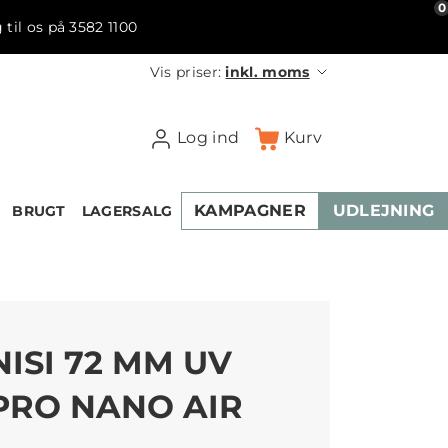
0
 til os på 3582 1100
Vis priser:
inkl. moms
Log ind
Kurv
KAMPAGNER
UDLEJNING
BRUGT
LAGERSALG
NISI 72 MM UV
PRO NANO AIR