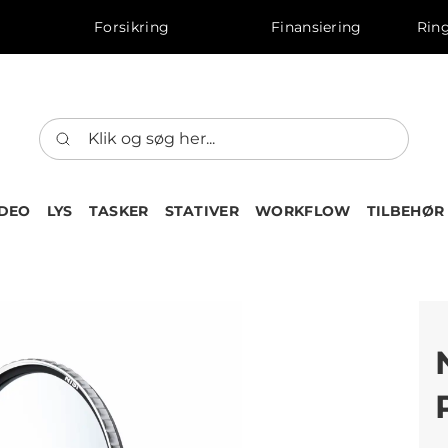
Forsikring
Finansiering
Ring
IDEO
LYS
TASKER
STATIVER
WORKFLOW
TILBEHØR