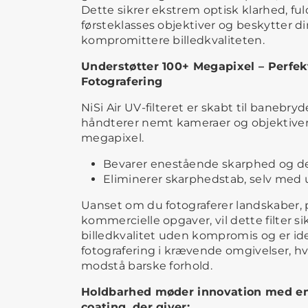
Dette sikrer ekstrem optisk klarhed, fu
førsteklasses objektiver og beskytter d
kompromittere billedkvaliteten.
Understøtter 100+ Megapixel – Perfek
Fotografering
NiSi Air UV-filteret er skabt til banebr
håndterer nemt kameraer og objektiver,
megapixel.
Bevarer enestående skarphed og de
Eliminerer skarphedstab, selv med 
Uanset om du fotograferer landskaber, p
kommercielle opgaver, vil dette filter s
billedkvalitet uden kompromis og er ide
fotografering i krævende omgivelser, hv
modstå barske forhold.
Holdbarhed møder innovation med en
coating, der giver: