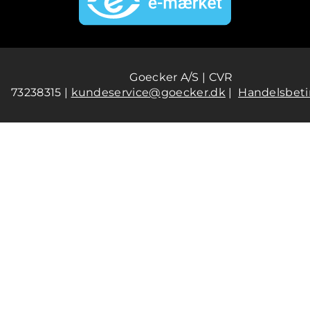
Goecker A/S | CVR
73238315 |
kundeservice@goecker.dk
|
Handelsbeti