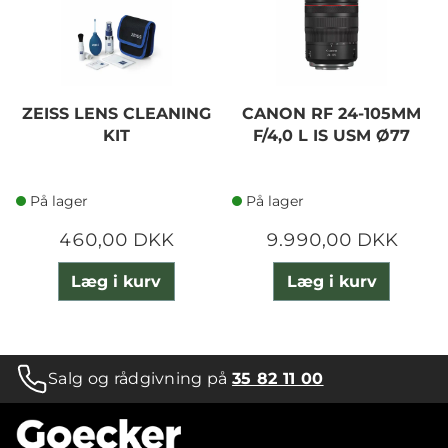
ZEISS LENS CLEANING
CANON RF 24-105MM
KIT
F/4,0 L IS USM Ø77
På lager
På lager
460,00 DKK
9.990,00 DKK
Læg i kurv
Læg i kurv
Salg og rådgivning på
35 82 11 00