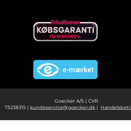
Goecker A/S | CVR
73238315 |
kundeservice@goecker.dk
|
Handelsbeti