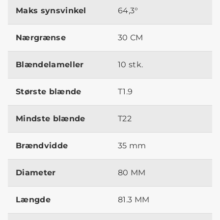
Maks synsvinkel
64,3°
Nærgrænse
30 CM
Blændelameller
10 stk.
Største blænde
T1.9
Mindste blænde
T22
Brændvidde
35 mm
Diameter
80 MM
Længde
81.3 MM