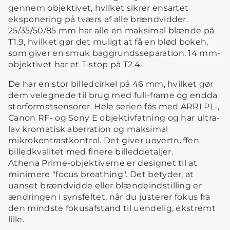
gennem objektivet, hvilket sikrer ensartet
eksponering på tværs af alle brændvidder.
25/35/50/85 mm har alle en maksimal blænde på
T1.9, hvilket gør det muligt at få en blød bokeh,
som giver en smuk baggrundsseparation. 14 mm-
objektivet har et T-stop på T2.4.
De har en stor billedcirkel på 46 mm, hvilket gør
dem velegnede til brug med full-frame og endda
storformatsensorer. Hele serien fås med ARRI PL-,
Canon RF- og Sony E objektivfatning og har ultra-
lav kromatisk aberration og maksimal
mikrokontrastkontrol. Det giver uovertruffen
billedkvalitet med finere billeddetaljer.
Athena Prime-objektiverne er designet til at
minimere "focus breathing". Det betyder, at
uanset brændvidde eller blændeindstilling er
ændringen i synsfeltet, når du justerer fokus fra
den mindste fokusafstand til uendelig, ekstremt
lille.