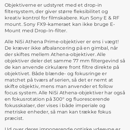
Objektiverne er udstyret med et drop-in
filtersystem, der giver større fleksibilitet og
kreativ kontrol for filmskabere. Kun Sony E & RF
mount. Sony FX9-kameraet kan ikke bruge E-
Mount med Drop-In-filter.
Alle NiSi Athena Prime-objektiver er ens i vægt!
De kræver ikke afbalancering på en gimbal, når
der skiftes mellem Athena-objektiver. Alle
objektiver deler det samme 77 mm filtergevind så
de kan anvende cirkulære front filtre direkte på
objektivet. Både blænde- og fokusringe er
matchet på tværs af serien, så det er nemt at
skifte objektiv, mens man anvender et follow
focus system. Alle NiSi Athena-objektiver har også
en fokusrotation på 300° og fluorescerende
fokusskalaer, der vises i både imperiale og
metriske enheder, så man kan trække fokus
præcist.
Ud over deres imponerende optiske ydeevne er