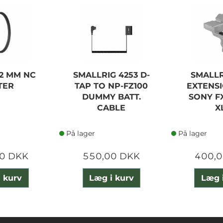
2 MM NC
SMALLRIG 4253 D-
SMALLR
TER
TAP TO NP-FZ100
EXTENSI
DUMMY BATT.
SONY FX
CABLE
X
På lager
På lager
0 DKK
550,00 DKK
400,
 kurv
Læg i kurv
Læg 