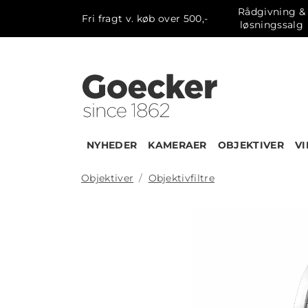
Rådgivning &
Fri fragt v. køb over 500,-
løsningssalg
NYHEDER
KAMERAER
OBJEKTIVER
V
Objektiver
Objektivfiltre