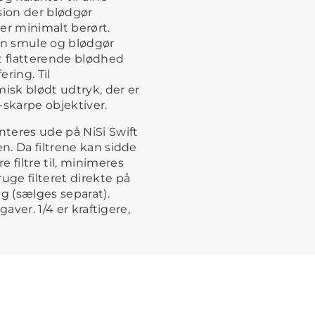
usion der blødgør
er minimalt berørt.
en smule og blødgør
t flatterende blødhed
ering. Til
lmisk blødt udtryk, der er
-skarpe objektiver.
nteres ude på NiSi Swift
en. Da filtrene kan sidde
 filtre til, minimeres
uge filteret direkte på
g (sælges separat).
gaver. 1/4 er kraftigere,