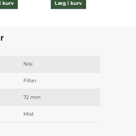
i kurv
Læg i kurv
Læg 
r
Nisi
Filter
72 mm
Mist