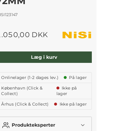
72MM
ISI123147
1.050,00 DKK
Læg i kurv
Onlinelager (1-2 dages lev.)
På lager
København (Click &
Ikke på
Collect)
lager
Århus (Click & Collect)
Ikke på lager
Produkteksperter