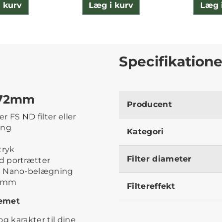
 kurv
Læg i kurv
Læg 
Specifikatione
– 72mm
Producent
 FS ND filter eller
ing
Kategori
tryk
Filter diameter
d portrætter
de Nano-belægning
95 mm
Filtereffekt
temet
og karakter til dine