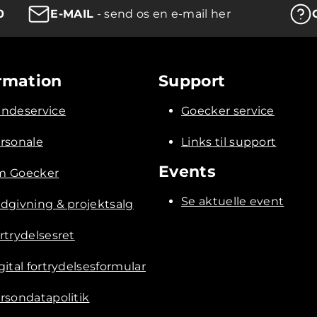
0
E-MAIL
- send os en e-mail her
rmation
Support
ndeservice
Goecker service
rsonale
Links til support
Events
 Goecker
Se aktuelle event
dgivning & projektsalg
rtrydelsesret
gital fortrydelsesformular
rsondatapolitik