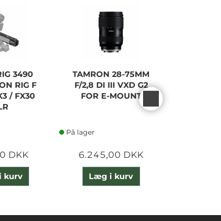
IG 3490
TAMRON 28-75MM
SMALLR
ON RIG F
F/2,8 DI III VXD G2
CAGE F
3 / FX30
FOR E-MOUNT
FX30/
LR
VER
På lager
På lager
00 DKK
6.245,00 DKK
1.000
i kurv
Læg i kurv
Læg 