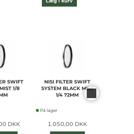
Læg i kurv
L
TER SWIFT
NISI FILTER SWIFT
NISI FIL
MIST 1/8
SYSTEM BLACK MIST
SYSTEM B
5MM
1/4 72MM
1/4
På lager
På lager
,00 DKK
1.050,00 DKK
995,