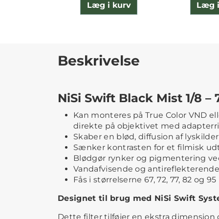
Læg i kurv
Læg i
Beskrivelse
NiSi Swift Black Mist 1/8 
Kan monteres på True Color VND eller
direkte på objektivet med adapterr
Skaber en blød, diffusion af lyskilder
Sænker kontrasten for et filmisk ud
Blødgør rynker og pigmentering ve
Vandafvisende og antireflekteren
Fås i størrelserne 67, 72, 77, 82 og 
Designet til brug med NiSi Swift Sys
Dette filter tilføjer en ekstra dimension 