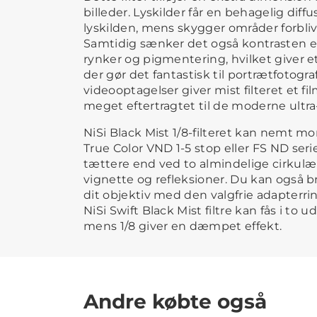
billeder. Lyskilder får en behagelig diff
lyskilden, mens skygger områder forbliv
Samtidig sænker det også kontrasten 
rynker og pigmentering, hvilket giver e
der gør det fantastisk til portrætfotograf
videooptagelser giver mist filteret et fi
meget eftertragtet til de moderne ultra
NiSi Black Mist 1/8-filteret kan nemt mo
True Color VND 1-5 stop eller FS ND seri
tættere end ved to almindelige cirkulære
vignette og refleksioner. Du kan også br
dit objektiv med den valgfrie adapterrin
NiSi Swift Black Mist filtre kan fås i to ud
mens 1/8 giver en dæmpet effekt.
Andre købte også