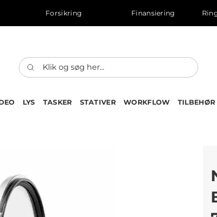
Forsikring
Finansiering
Ring
IDEO
LYS
TASKER
STATIVER
WORKFLOW
TILBEHØR