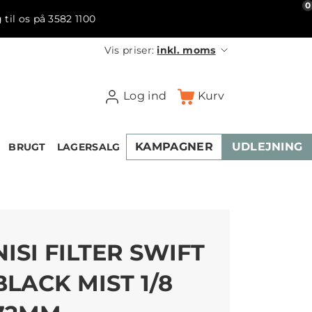
0
 til os på 3582 1100
Vis priser:
inkl. moms
Log ind
Kurv
KAMPAGNER
UDLEJNING
BRUGT
LAGERSALG
NISI FILTER SWIFT
BLACK MIST 1/8