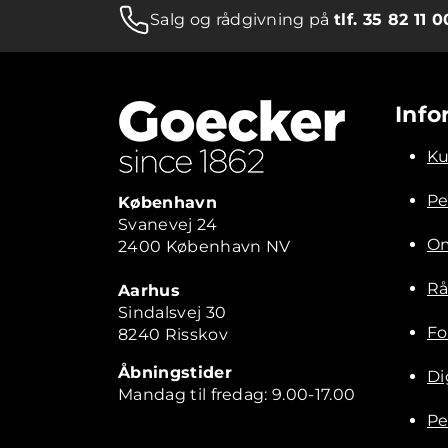
Salg og rådgivning på
tlf. 35 82 11 0
Info
Ku
Pe
København
Svanevej 24
Om
2400 København NV
Rå
Aarhus
Sindalsvej 30
Fo
8240 Risskov
Åbningstider
Di
Mandag til fredag: 9.00-17.00
Pe
Kontakt