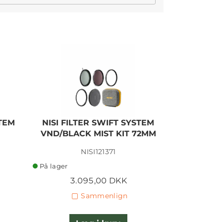
STEM
NISI FILTER SWIFT SYSTEM
NISI FIL
VND/BLACK MIST KIT 72MM
FS ND
NISI121371
N
På lager
På lager
3.095,00 DKK
2.
Sammenlign