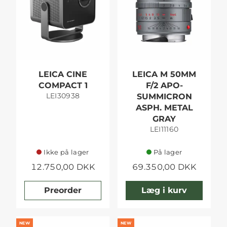
LEICA CINE
LEICA M 50MM
COMPACT 1
F/2 APO-
LEI30938
SUMMICRON
ASPH. METAL
GRAY
LEI11160
Ikke på lager
På lager
12.750,00 DKK
69.350,00 DKK
Preorder
Læg i kurv
NEW
NEW