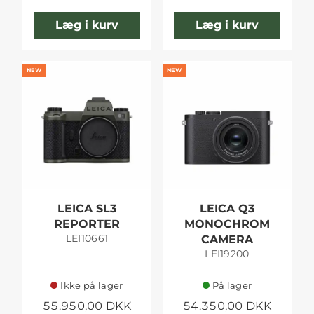
Læg i kurv
Læg i kurv
NEW
NEW
LEICA SL3
LEICA Q3
REPORTER
MONOCHROM
LEI10661
CAMERA
LEI19200
Ikke på lager
På lager
55.950,00 DKK
54.350,00 DKK