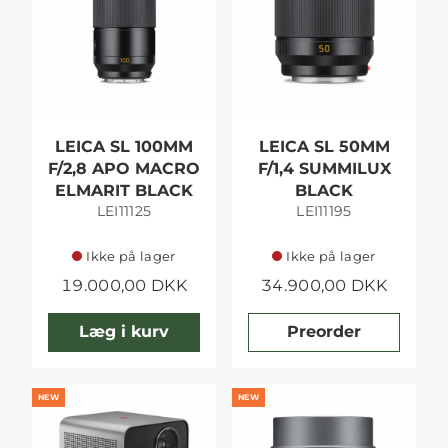
LEICA SL 100MM
LEICA SL 50MM
F/2,8 APO MACRO
F/1,4 SUMMILUX
ELMARIT BLACK
BLACK
LEI11125
LEI11195
Ikke på lager
Ikke på lager
19.000,00 DKK
34.900,00 DKK
Læg i kurv
Preorder
NEW
NEW