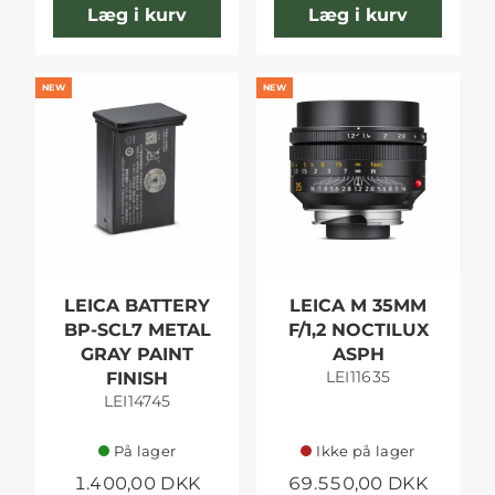
Læg i kurv
Læg i kurv
NEW
NEW
LEICA BATTERY
LEICA M 35MM
BP-SCL7 METAL
F/1,2 NOCTILUX
GRAY PAINT
ASPH
LEI11635
FINISH
LEI14745
På lager
Ikke på lager
1.400,00 DKK
69.550,00 DKK