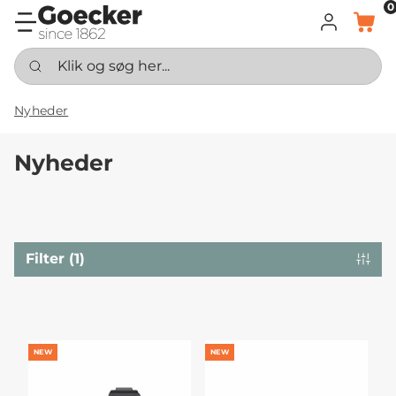
0
LOG IND
KURV
Klik og søg her...
Nyheder
Nyheder
Filter (1)
NEW
NEW