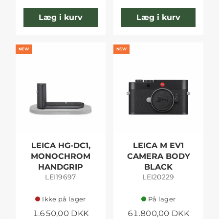
Læg i kurv
Læg i kurv
NEW
NEW
LEICA HG-DC1,
LEICA M EV1
MONOCHROM
CAMERA BODY
HANDGRIP
BLACK
LEI19697
LEI20229
Ikke på lager
På lager
1.650,00 DKK
61.800,00 DKK