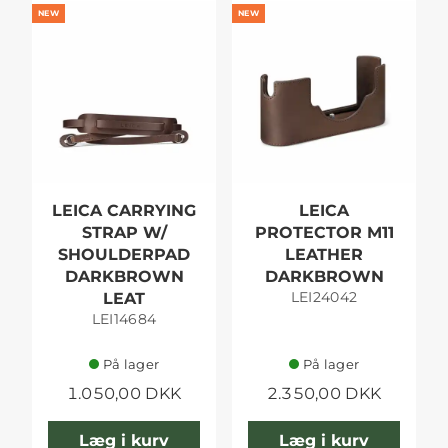
NEW
NEW
LEICA CARRYING
LEICA
STRAP W/
PROTECTOR M11
SHOULDERPAD
LEATHER
DARKBROWN
DARKBROWN
LEI24042
LEAT
LEI14684
På lager
På lager
1.050,00 DKK
2.350,00 DKK
Læg i kurv
Læg i kurv