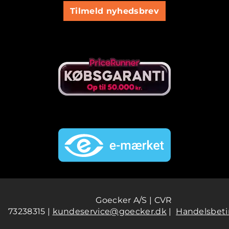
Tilmeld nyhedsbrev
Goecker A/S | CVR
73238315 |
kundeservice@goecker.dk
|
Handelsbeti