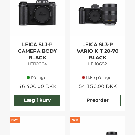
LEICA SL3-P
LEICA SL3-P
CAMERA BODY
VARIO KIT 28-70
BLACK
BLACK
LEI10664
LEI10682
På lager
Ikke på lager
46.400,00 DKK
54.150,00 DKK
Læg i kurv
Preorder
NEW
NEW