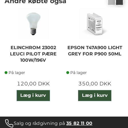
Andre købte også
ELINCHROM 23002
EPSON T47A900 LIGHT
LEUCI PILOT PÆRE
GREY FOR P900 50ML
100W/196V
På lager
På lager
120,00 DKK
350,00 DKK
Læg i kurv
Læg i kurv
Salg og rådgivning på
35 82 11 00