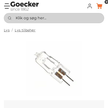
0
LOG IND
KURV
Klik og søg her...
Lys
Lys tilbehør