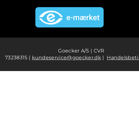
Goecker A/S | CVR
73238315 |
kundeservice@goecker.dk
|
Handelsbeti