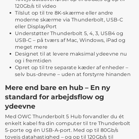
120Gb/s til video
Tilslut op til tre 8K-skærme eller andre
moderne skærme via Thunderbolt, USB-C
eller DisplayPort
Understøtter Thunderbolt 5, 4, 3, USB4 og
USB-C – på tværs af Mac, Windows, iPad og
meget mere
Designet til at levere maksimal ydeevne nu
og i fremtiden
Opret op til tre separate kæder af enheder –
selv bus-drevne – uden at forstyrre hinanden
Mere end bare en hub – En ny
standard for arbejdsflow og
ydeevne
Med OWC Thunderbolt 5 Hub forvandler du ét
enkelt kabel fra din computer til tre Thunderbolt
5-porte og én USB-A-port. Med op til 80Gb/s
tovejs datahastighed – og op til 120Gb/s til