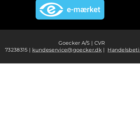
Goecker A/S | CVR
73238315 |
kundeservice@goecker.dk
|
Handelsbeti