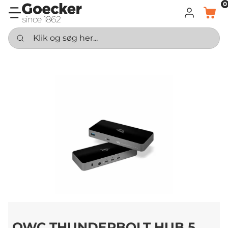
0
LOG IND
KURV
Klik og søg her...
OWC THUNDERBOLT HUB 5