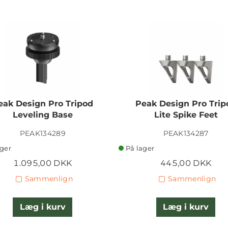
eak Design Pro Tripod
Peak Design Pro Trip
Leveling Base
Lite Spike Feet
PEAK134289
PEAK134287
ager
På lager
1.095,00 DKK
445,00 DKK
Sammenlign
Sammenlign
Læg i kurv
Læg i kurv