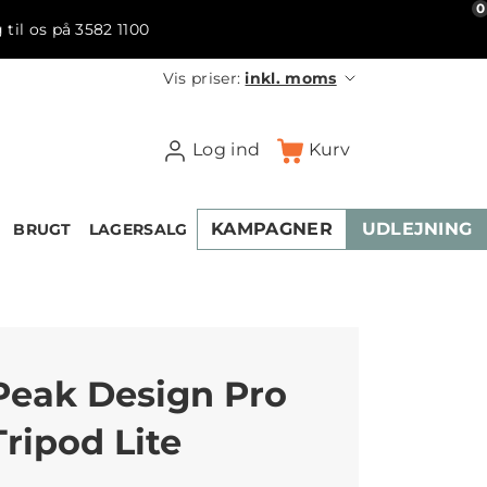
0
 til os på 3582 1100
Vis priser:
inkl. moms
Log ind
Kurv
KAMPAGNER
UDLEJNING
BRUGT
LAGERSALG
Peak Design Pro
Tripod Lite