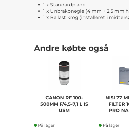
1 x Standardplade
1 x Unbrakonøgle (4 mm + 2,5 mm h
1 x Ballast krog (installeret i midters
Andre købte også
CANON RF 100-
NISI 77 
500MM F/4,5-7,1 L IS
FILTER 
USM
PRO NA
På lager
På lager