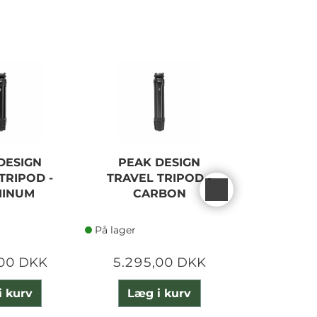
DESIGN
PEAK DESIGN
PEAK 
TRIPOD -
TRAVEL TRIPOD -
UNIVER
MINUM
CARBON
ADA
På lager
På lager
,00 DKK
5.295,00 DKK
270,
i kurv
Læg i kurv
Læg 