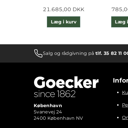
21.685,00 DKK
785,0
Læg i kurv
Læg i
Salg og rådgivning på
tlf. 35 82 11 0
Info
Ku
Pe
København
Svanevej 24
Om
2400 København NV