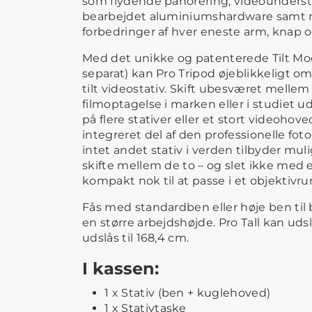
som flydende panorering, videounderst
bearbejdet aluminiumshardware samt 
forbedringer af hver eneste arm, knap o
Med det unikke og patenterede Tilt Mo
separat) kan Pro Tripod øjeblikkeligt om
tilt videostativ. Skift ubesværet mellem
filmoptagelse i marken eller i studiet u
på flere stativer eller et stort videohov
integreret del af den professionelle fot
intet andet stativ i verden tilbyder mul
skifte mellem de to – og slet ikke med et
kompakt nok til at passe i et objektivr
Fås med standardben eller høje ben til 
en større arbejdshøjde. Pro Tall kan udsl
udslås til 168,4 cm.
I kassen:
1 x Stativ (ben + kuglehoved)
1 x Stativtaske