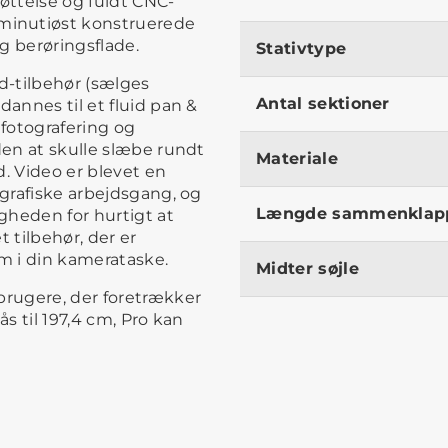
øttelse og fuldt CNC-
minutiøst konstruerede
g berøringsflade.
Stativtype
d-tilbehør (sælges
Antal sektioner
dannes til et fluid pan &
 fotografering og
den at skulle slæbe rundt
Materiale
ed. Video er blevet en
ografiske arbejdsgang, og
Længde sammenklap
igheden for hurtigt at
 tilbehør, der er
um i din kamerataske.
Midter søjle
brugere, der foretrækker
ås til 197,4 cm, Pro kan