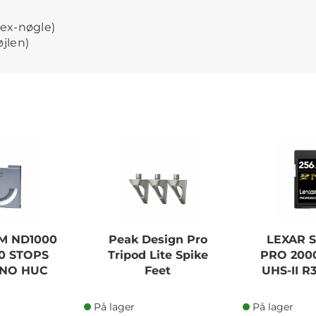
ex-nøgle)
øjlen)
MM ND1000
Peak Design Pro
LEXAR 
10 STOPS
Tripod Lite Spike
PRO 200
NO HUC
Feet
UHS-II 
På lager
På lager