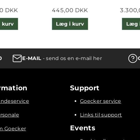
0 DKK
445,00 DKK
3.300
 kurv
Læg i kurv
Læg 
0
E-MAIL
- send os en e-mail her
rmation
Support
ndeservice
Goecker service
rsonale
Links til support
Events
 Goecker