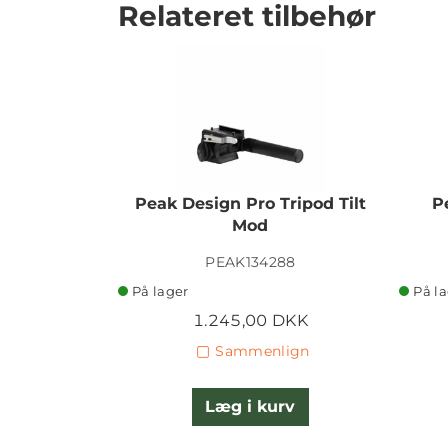
Relateret tilbehør
Peak Design Pro Tripod Tilt
P
Mod
PEAK134288
På lager
På l
1.245,00 DKK
Sammenlign
Læg i kurv