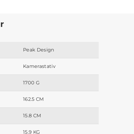
r
Peak Design
Kamerastativ
1700 G
162.5 CM
15.8 CM
15.9 KG