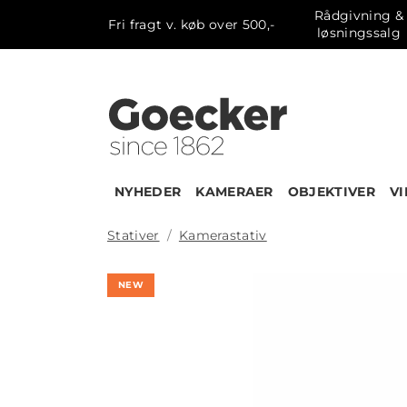
Rådgivning &
Fri fragt v. køb over 500,-
løsningssalg
NYHEDER
KAMERAER
OBJEKTIVER
V
Stativer
Kamerastativ
NEW