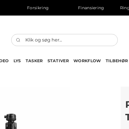
Forsikring
Finansiering
Ring
IDEO
LYS
TASKER
STATIVER
WORKFLOW
TILBEHØR