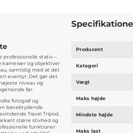
Specifikatione
te
Producent
 professionelle stativ –
ge kameraer og objektiver
Kategori
eau, samtidig med at det
rt eventyr. Det gør det
Vægt
 højeste niveau og
gensinde før.
Maks højde
dte fotograf og
den banebrydende
isvindende Travel Tripod,
Mindste højde
markant større stivhed og
ofessionelle funktioner
Maks last