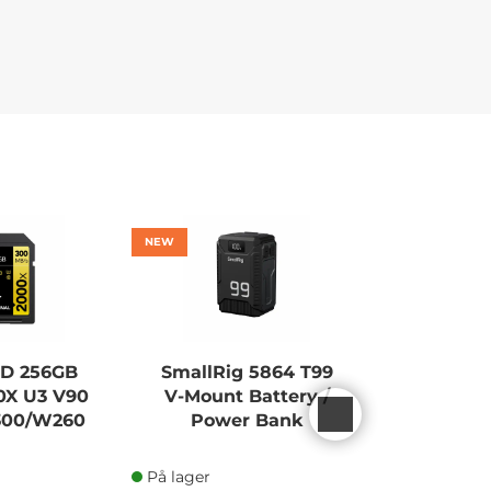
NEW
SD 256GB
SmallRig 5864 T99
CANON
0X U3 V90
V-Mount Battery /
ADAPTE
R300/W260
Power Bank
På lager
På lager