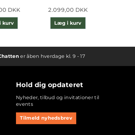
,00 DKK
2.099,00 DKK
745,
i kurv
Læg i kurv
Læg 
Chatten
er åben hverdage kl. 9 - 17
Hold dig opdateret
Nyheder, tilbud og invitationer til
events
Tilmeld nyhedsbrev