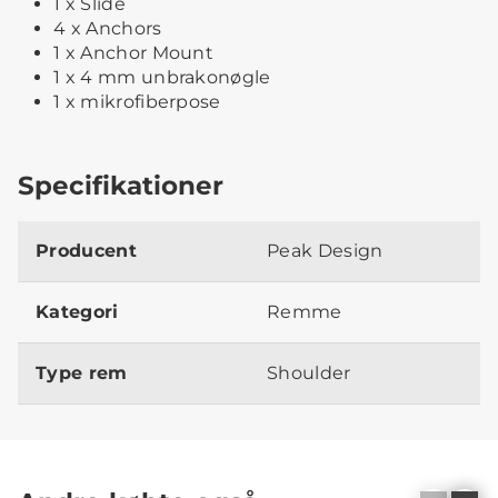
1 x Slide
4 x Anchors
1 x Anchor Mount
1 x 4 mm unbrakonøgle
1 x mikrofiberpose
Specifikationer
Producent
Peak Design
Kategori
Remme
Type rem
Shoulder