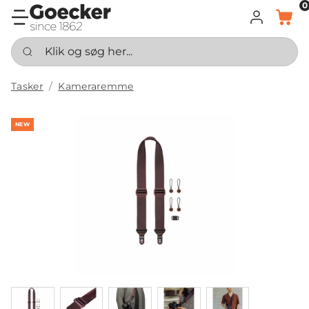
0
LOG IND
KURV
Klik og søg her...
Tasker
Kameraremme
NEW