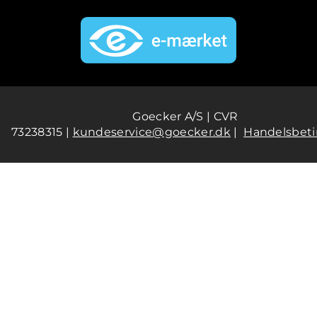
Goecker A/S | CVR
73238315 |
kundeservice@goecker.dk
|
Handelsbeti