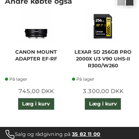
Andre købte også
CANON MOUNT
LEXAR SD 256GB PRO
ADAPTER EF-RF
2000X U3 V90 UHS-II
R300/W260
På lager
På lager
745,00 DKK
3.300,00 DKK
Læg i kurv
Læg i kurv
Salg og rådgivning på
35 82 11 00