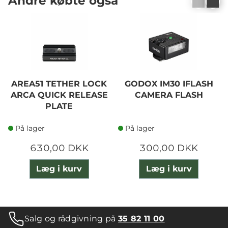
Andre købte også
AREA51 TETHER LOCK
GODOX IM30 IFLASH
ARCA QUICK RELEASE
CAMERA FLASH
PLATE
På lager
På lager
630,00 DKK
300,00 DKK
Læg i kurv
Læg i kurv
Salg og rådgivning på
35 82 11 00