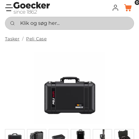
0
LOG IND
KURV
Klik og søg her...
Tasker
Peli Case