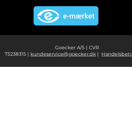
Goecker A/S | CVR
73238315 |
kundeservice@goecker.dk
|
Handelsbeti