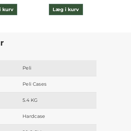
i kurv
Læg i kurv
Læg 
r
Peli
Peli Cases
5.4 KG
Hardcase