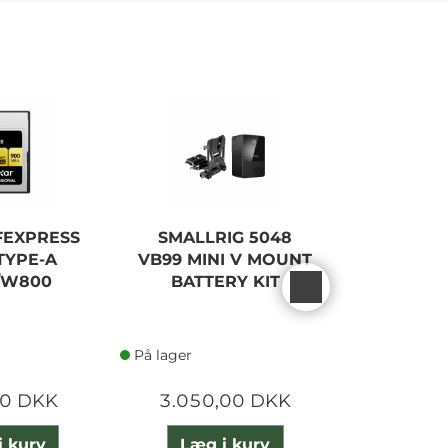
FEXPRESS
SMALLRIG 5048
LEXAR 
TYPE-A
VB99 MINI V MOUNT
PRO 200
/W800
BATTERY KIT
UHS-II 
På lager
På lager
00 DKK
3.050,00 DKK
3.300
i kurv
Læg i kurv
Læg 