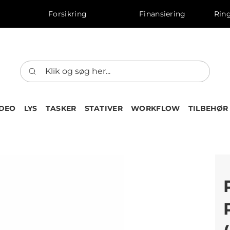
Forsikring
Finansiering
Ring
IDEO
LYS
TASKER
STATIVER
WORKFLOW
TILBEHØR