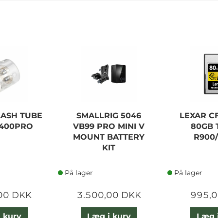
ASH TUBE
SMALLRIG 5046
LEXAR C
400PRO
VB99 PRO MINI V
80GB 
MOUNT BATTERY
R900
KIT
På lager
På lager
00 DKK
3.500,00 DKK
995,
 kurv
Læg i kurv
Læg 