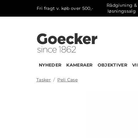
Rådgivning &
Fri fragt v. køb over 500,-
løsningssalg
NYHEDER
KAMERAER
OBJEKTIVER
V
Tasker
Peli Case