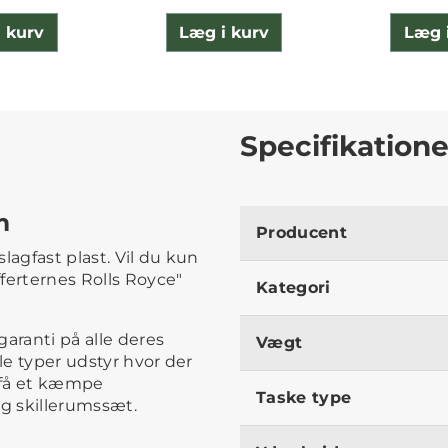
 kurv
Læg i kurv
Læg 
Specifikatione
m
Producent
lagfast plast. Vil du kun
ferternes Rolls Royce"
Kategori
aranti på alle deres
Vægt
le typer udstyr hvor der
 få et kæmpe
Taske type
og skillerumssæt.