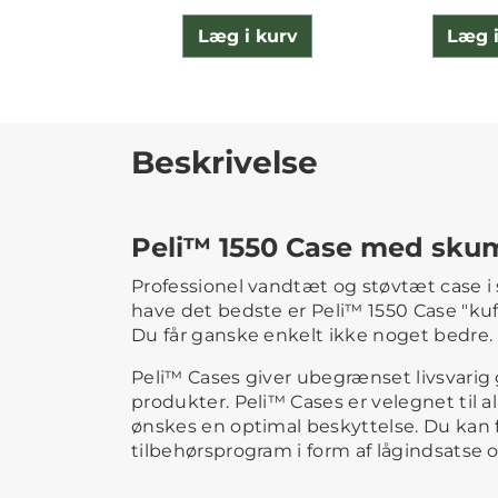
Læg i kurv
Læg i
Beskrivelse
Peli™ 1550 Case med sku
Professionel vandtæt og støvtæt case i s
have det bedste er Peli™ 1550 Case "kuf
Du får ganske enkelt ikke noget bedre.
Peli™ Cases giver ubegrænset livsvarig g
produkter. Peli™ Cases er velegnet til al
ønskes en optimal beskyttelse. Du kan
tilbehørsprogram i form af lågindsatse 