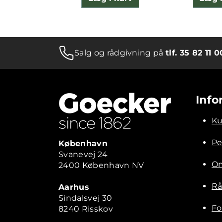
Salg og rådgivning på
tlf. 35 82 11 0
Info
Ku
Pe
København
Svanevej 24
Om
2400 København NV
Rå
Aarhus
Sindalsvej 30
Fo
8240 Risskov