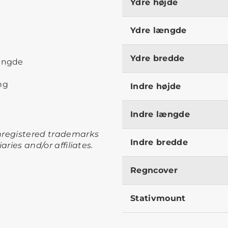
Ydre højde
Ydre længde
Ydre bredde
længde
ng
Indre højde
Indre længde
unregistered trademarks
Indre bredde
iaries and/or affiliates.
Regncover
Stativmount