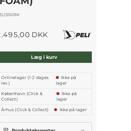
(FOAM)
EL1550BK
2.495,00 DKK
Læg i kurv
Onlinelager (1-2 dages
Ikke på
lev.)
lager
København (Click &
Ikke på
Collect)
lager
Århus (Click & Collect)
Ikke på lager
Produkteksperter