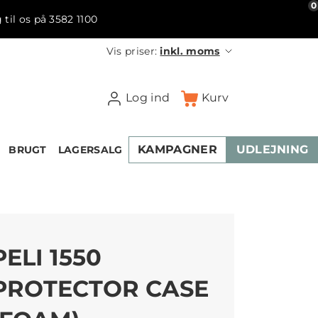
0
 til os på 3582 1100
Vis priser:
inkl. moms
Log ind
Kurv
KAMPAGNER
UDLEJNING
BRUGT
LAGERSALG
PELI 1550
PROTECTOR CASE