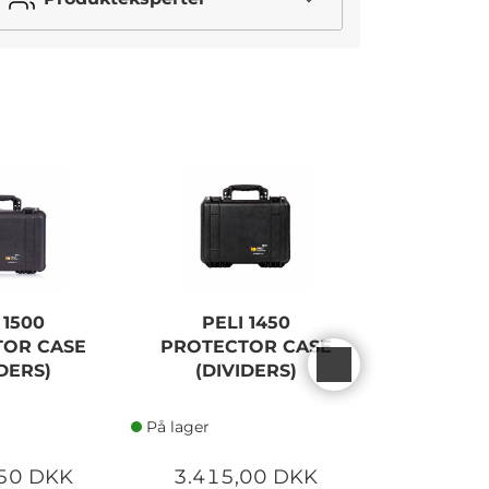
 1500
PELI 1450
PELI
TOR CASE
PROTECTOR CASE
PROTEC
IDERS)
(DIVIDERS)
(F
På lager
På lager
,50 DKK
3.415,00 DKK
2.920