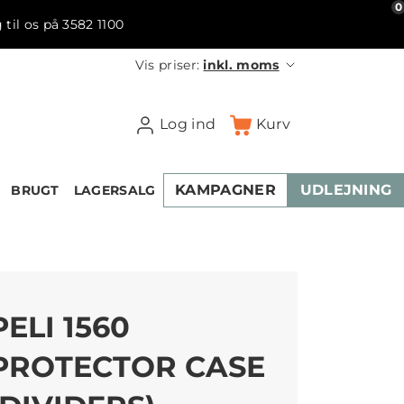
0
 til os på 3582 1100
Vis priser:
inkl. moms
Log ind
Kurv
KAMPAGNER
UDLEJNING
BRUGT
LAGERSALG
PELI 1560
PROTECTOR CASE