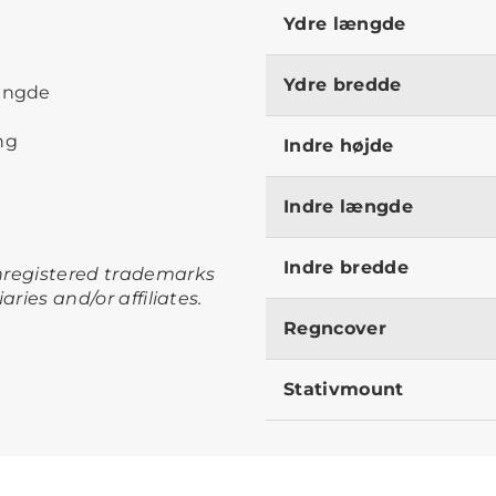
Ydre længde
Ydre bredde
længde
ng
Indre højde
Indre længde
Indre bredde
unregistered trademarks
iaries and/or affiliates.
Regncover
Stativmount