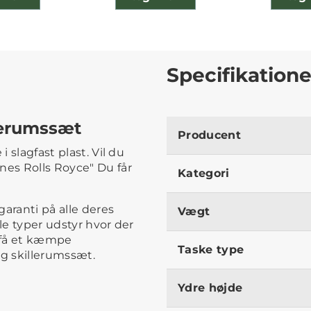
Specifikatione
lerumssæt
Producent
i slagfast plast. Vil du
nes Rolls Royce" Du får
Kategori
aranti på alle deres
Vægt
le typer udstyr hvor der
 få et kæmpe
Taske type
og skillerumssæt.
Ydre højde