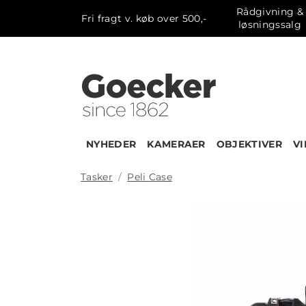
Rådgivning &
Fri fragt v. køb over 500,-
løsningssalg
NYHEDER
KAMERAER
OBJEKTIVER
V
Tasker
Peli Case