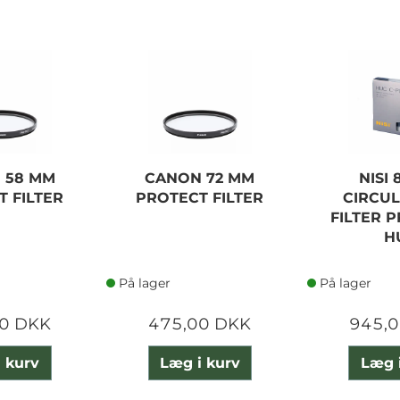
 58 MM
CANON 72 MM
NISI
 FILTER
PROTECT FILTER
CIRCU
FILTER 
H
På lager
På lager
0 DKK
475,00 DKK
945,
 kurv
Læg i kurv
Læg 