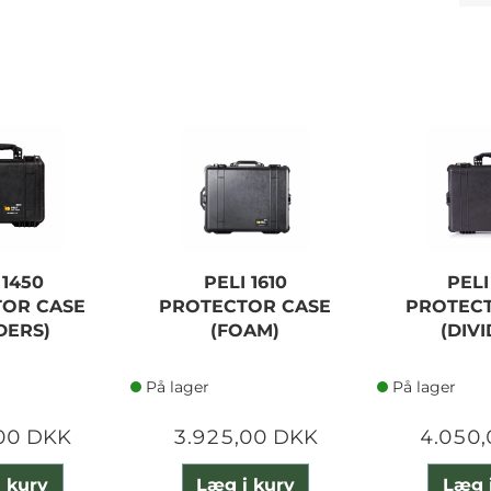
 1450
PELI 1610
PELI
OR CASE
PROTECTOR CASE
PROTEC
DERS)
(FOAM)
(DIV
På lager
På lager
00 DKK
3.925,00 DKK
4.050
 kurv
Læg i kurv
Læg 