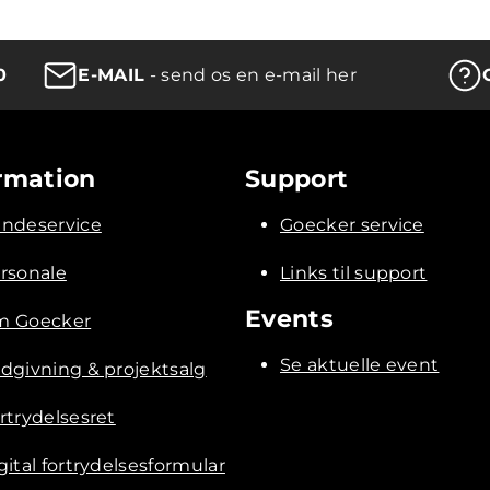
0
E-MAIL
- send os en e-mail her
rmation
Support
ndeservice
Goecker service
rsonale
Links til support
Events
 Goecker
Se aktuelle event
dgivning & projektsalg
rtrydelsesret
gital fortrydelsesformular