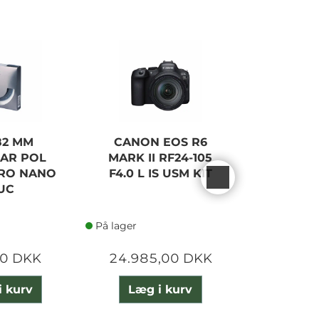
 82 MM
CANON EOS R6
SMALLRIG
LAR POL
MARK II RF24-105
E6NH B
PRO NANO
F4.0 L IS USM KIT
CHARG
UC
På lager
På lager
00 DKK
24.985,00 DKK
700,
i kurv
Læg i kurv
Læg 