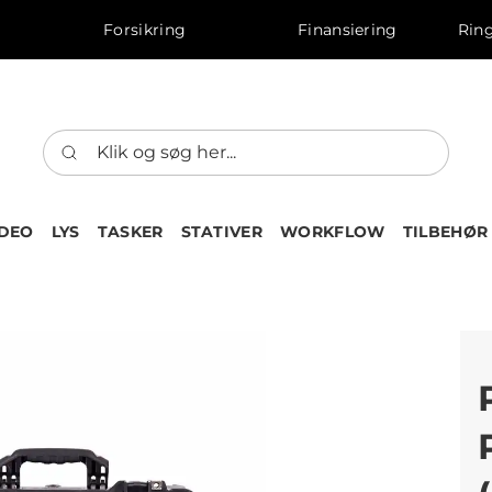
Forsikring
Finansiering
Ring
IDEO
LYS
TASKER
STATIVER
WORKFLOW
TILBEHØR