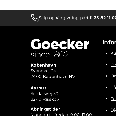
Salg og rådgivning på
tlf. 35 82 11 0
Info
Ku
Pe
København
Svanevej 24
Om
2400 København NV
Rå
Aarhus
Sindalsvej 30
Fo
8240 Risskov
Åbningstider
Di
Mandag til fredag: 9.00-17.00