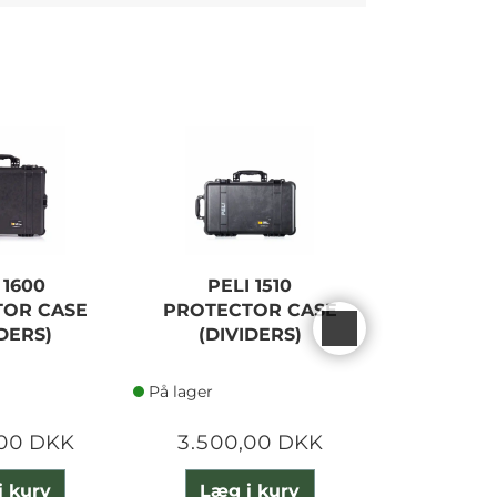
 1600
PELI 1510
PELI
TOR CASE
PROTECTOR CASE
PROTEC
IDERS)
(DIVIDERS)
(DIV
På lager
På lager
,00 DKK
3.500,00 DKK
2.862
i kurv
Læg i kurv
Læg 