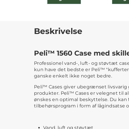
Beskrivelse
Peli™ 1560 Case med skil
Professionel vand-, luft- og støvtæt case 
kun have det bedste er Peli™ "kufferter
ganske enkelt ikke noget bedre.
Peli™ Cases giver ubegrænset livsvarig g
produkter. Peli™ Cases er velegnet til al
ønskes en optimal beskyttelse. Du kan
tilbehørsprogram i form af lågindsatse 
Vand, luft og støvtæt