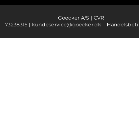
Goecker A/S | CVR
73238315 |
kundeservice@goecker.dk
|
Handelsbeti