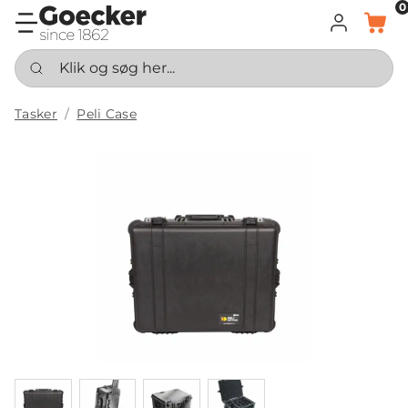
0
LOG IND
KURV
Klik og søg her...
Tasker
Peli Case