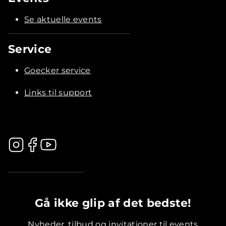
Se aktuelle events
Service
Goecker service
Links til support
.............................................
Gå ikke glip af det bedste!
Nyheder, tilbud og invitationer til events