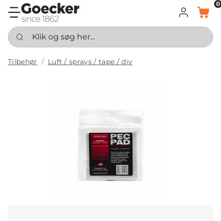
0
LOG IND
KURV
Klik og søg her...
Tilbehør
Luft / sprays / tape / div