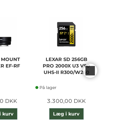
 MOUNT
LEXAR SD 256GB
SONY AL
R EF-RF
PRO 2000X U3 V90
KIT M.
UHS-II R300/W260
F/3.
På lager
På lager
00 DKK
3.300,00 DKK
7.295
i kurv
Læg i kurv
Læg 