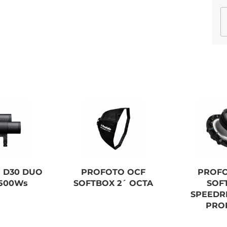
 D30 DUO
PROFOTO OCF
PROFO
X500Ws
SOFTBOX 2´ OCTA
SOF
SPEEDR
PRO