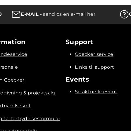
0
E-MAIL
- send os en e-mail her
rmation
Support
ndeservice
Goecker service
rsonale
Links til support
Events
 Goecker
Se aktuelle event
dgivning & projektsalg
rtrydelsesret
gital fortrydelsesformular