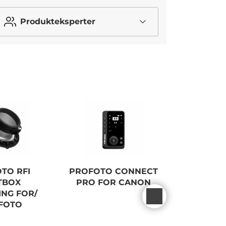
Produkteksperter
TO RFI
PROFOTO CONNECT
PROFOTO
TBOX
PRO FOR CANON
OCTA 3
ING FOR/
Ø9
FOTO