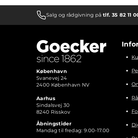
Salg og rådgivning på
tlf. 35 82 11 0
Info
Ku
Pe
København
Svanevej 24
Om
2400 København NV
Rå
Aarhus
Sindalsvej 30
Fo
8240 Risskov
Åbningstider
Di
Mandag til fredag: 9.00-17.00