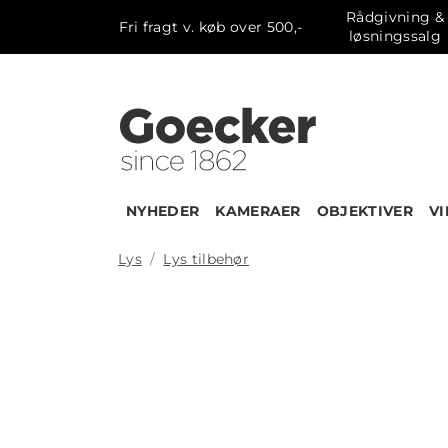
Rådgivning &
Fri fragt v. køb over 500,-
løsningssalg
NYHEDER
KAMERAER
OBJEKTIVER
V
Lys
Lys tilbehør