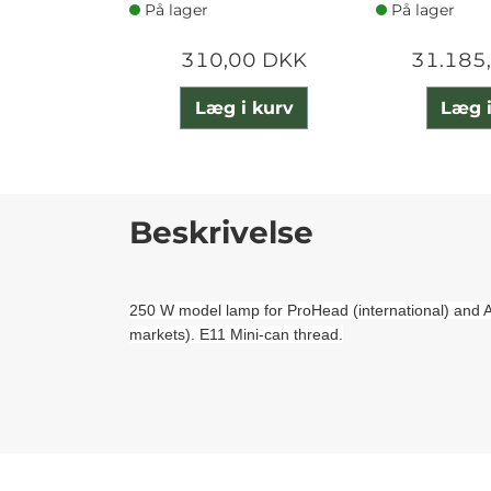
På lager
På lager
310,00 DKK
31.185
Læg i kurv
Læg i
Beskrivelse
250 W model lamp for ProHead (international) and
markets). E11 Mini-can thread.