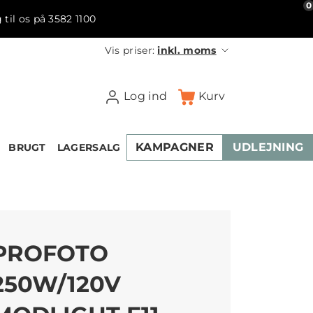
0
 til os på 3582 1100
Vis priser:
inkl. moms
Log ind
Kurv
KAMPAGNER
UDLEJNING
BRUGT
LAGERSALG
PROFOTO
250W/120V