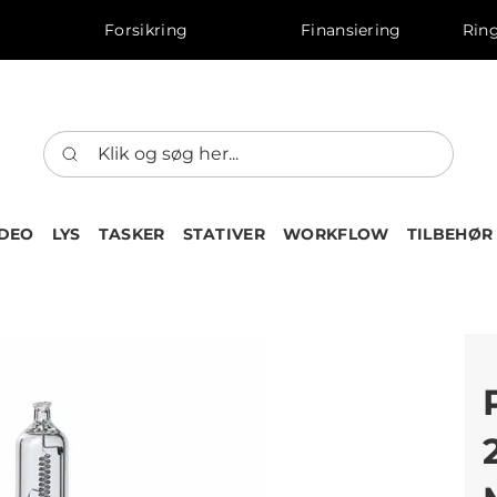
Forsikring
Finansiering
Ring
IDEO
LYS
TASKER
STATIVER
WORKFLOW
TILBEHØR