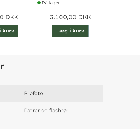
På lager
På lager
00 DKK
3.100,00 DKK
3.920
i kurv
Læg i kurv
Læg 
r
Profoto
Pærer og flashrør