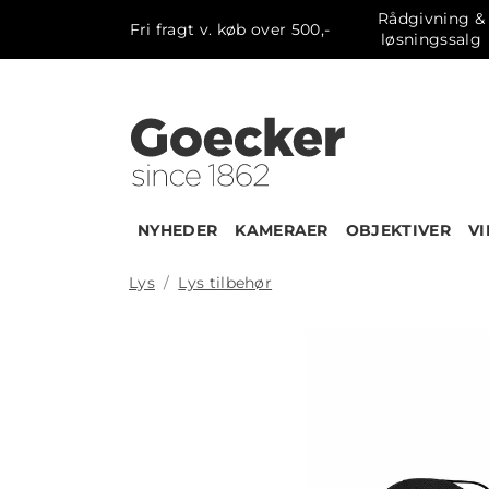
Rådgivning &
Fri fragt v. køb over 500,-
løsningssalg
NYHEDER
KAMERAER
OBJEKTIVER
V
Lys
Lys tilbehør