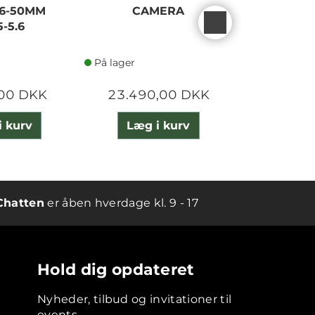
 16-50MM
CAMERA
MARK II
5-5.6
B
På lager
På lager
,00 DKK
23.490,00 DKK
23.120
i kurv
Læg i kurv
Læg 
Chatten
er åben hverdage kl. 9 - 17
Hold dig opdateret
Nyheder, tilbud og invitationer til
events