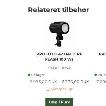
Relateret tilbehør
PROFOTO A2 BATTERI-
PR
FLASH 100 Ws
PROF901250
På lager
På l
6.995,00 DKK
6.230,00 DKK
7.69
Sammenlign
Læg i kurv