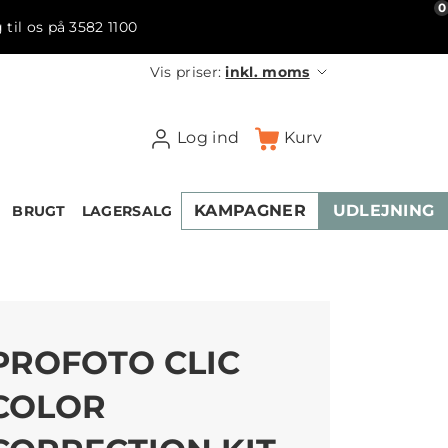
0
 til os på 3582 1100
Vis priser:
inkl. moms
Log ind
Kurv
KAMPAGNER
UDLEJNING
BRUGT
LAGERSALG
PROFOTO CLIC
COLOR