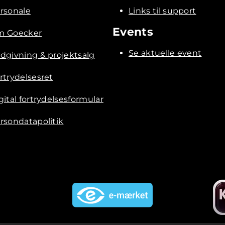
rsonale
Links til support
Events
 Goecker
Se aktuelle event
dgivning & projektsalg
rtrydelsesret
gital fortrydelsesformular
rsondatapolitik