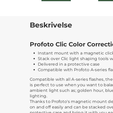
Beskrivelse
Profoto Clic Color Correcti
Instant mount with a magnetic clic
Stack over Clic light shaping tools wi
Delivered in a protective case
Compatible with Profoto A-series fl
Compatible with all A-series flashes, the
is perfect to use when you want to bala
ambient light such as; golden hour, blu
lighting.
Thanks to Profoto's magnetic mount desig
on and off easily and can be stacked over
protective case and bring it with you eas