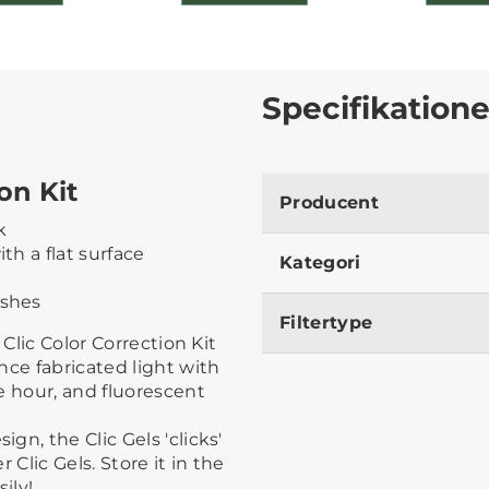
Specifikatione
on Kit
Producent
k
th a flat surface
Kategori
ashes
Filtertype
 Clic Color Correction Kit
nce fabricated light with
e hour, and fluorescent
n, the Clic Gels 'clicks'
 Clic Gels. Store it in the
ily!