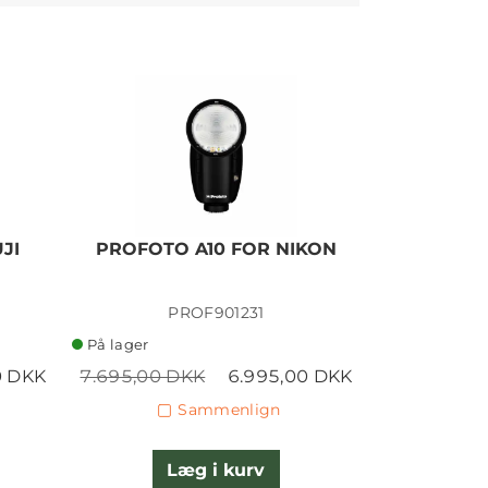
JI
PROFOTO A10 FOR NIKON
PROFOTO
PROF901231
P
På lager
På lager
0 DKK
7.695,00 DKK
6.995,00 DKK
7.695,00 
Sammenlign
Læg i kurv
L