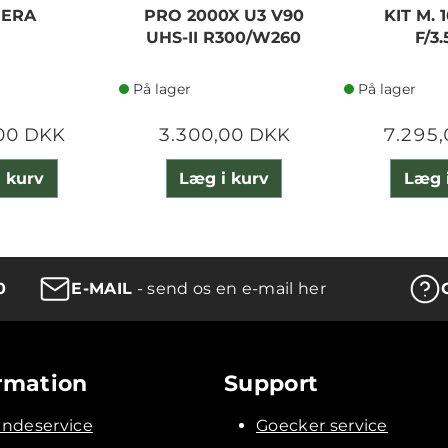
ERA
PRO 2000X U3 V90
KIT M.
UHS-II R300/W260
F/3.
På lager
På lager
00 DKK
3.300,00 DKK
7.295
 kurv
Læg i kurv
Læg 
0
E-MAIL
- send os en e-mail her
rmation
Support
ndeservice
Goecker service