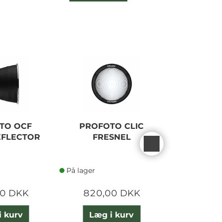
TO OCF
PROFOTO CLIC
PROFOTO
EFLECTOR
FRESNEL
HO
På lager
På lager
00 DKK
820,00 DKK
650,
i kurv
Læg i kurv
Læg 