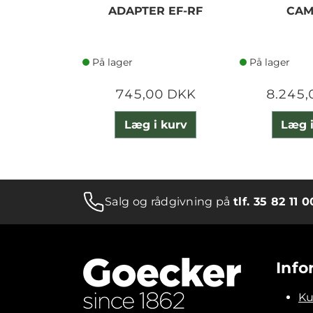
ADAPTER EF-RF
CAM
På lager
På lager
745,00 DKK
8.245,
Læg i kurv
Læg i
Salg og rådgivning på
tlf. 35 82 11 0
Info
Ku