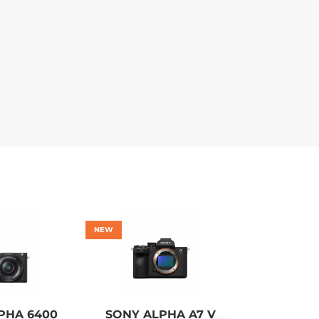
NEW
NEW
PHA 6400
SONY ALPHA A7 V
CANON