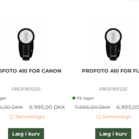
OFOTO A10 FOR CANON
PROFOTO A10 FOR FU
PROF901230
PROF901233
ager
På lager
5,00 DKK
6.995,00 DKK
7.695,00 DKK
6.995,0
Sammenlign
Sammenlign
Læg i kurv
Læg i kurv