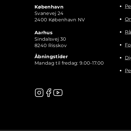
Pe
København
Svanevej 24
Om
2400 København NV
Rå
Aarhus
Sindalsvej 30
Fo
8240 Risskov
Åbningstider
Di
Mandag til fredag: 9.00-17.00
Pe
Kontakt