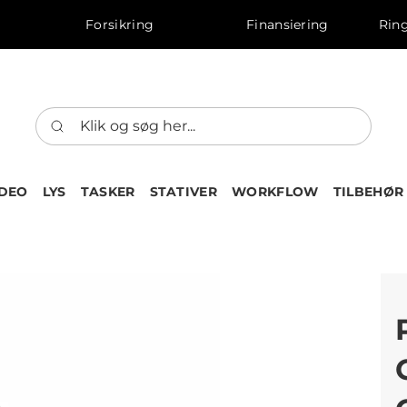
Forsikring
Finansiering
Ring
IDEO
LYS
TASKER
STATIVER
WORKFLOW
TILBEHØR