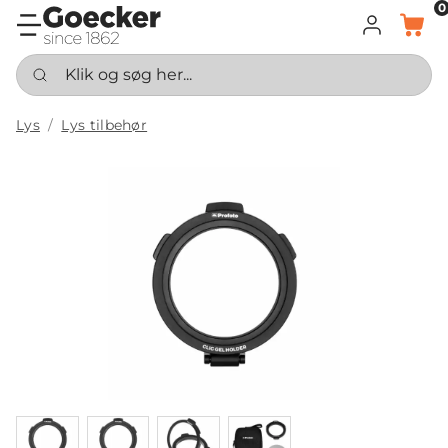
0
LOG IND
KURV
Klik og søg her...
Lys
Lys tilbehør