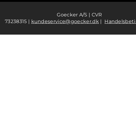
Goecker A/S | CVR
73238315 |
kundeservice@goecker.dk
|
Handelsbeti