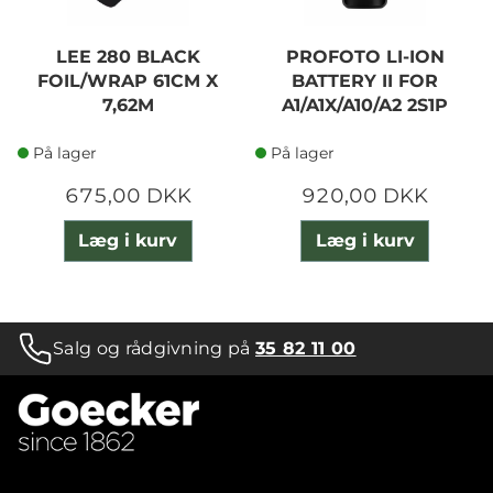
LEE 280 BLACK
PROFOTO LI-ION
FOIL/WRAP 61CM X
BATTERY II FOR
7,62M
A1/A1X/A10/A2 2S1P
På lager
På lager
675,00 DKK
920,00 DKK
Læg i kurv
Læg i kurv
Salg og rådgivning på
35 82 11 00