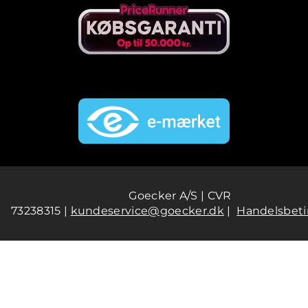
Goecker A/S | CVR
73238315 |
kundeservice@goecker.dk
|
Handelsbeti