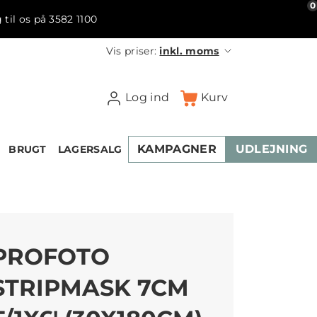
0
 til os på 3582 1100
Vis priser:
inkl. moms
Log ind
Kurv
KAMPAGNER
UDLEJNING
BRUGT
LAGERSALG
PROFOTO
STRIPMASK 7CM