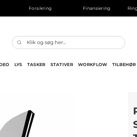
Forsikring
Finansiering
Ring
IDEO
LYS
TASKER
STATIVER
WORKFLOW
TILBEHØR