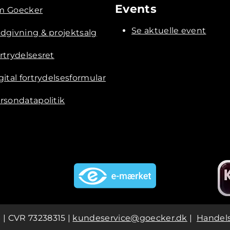
Events
 Goecker
Se aktuelle event
dgivning & projektsalg
rtrydelsesret
gital fortrydelsesformular
rsondatapolitik
 | CVR 73238315 |
kundeservice@goecker.dk
|
Handels