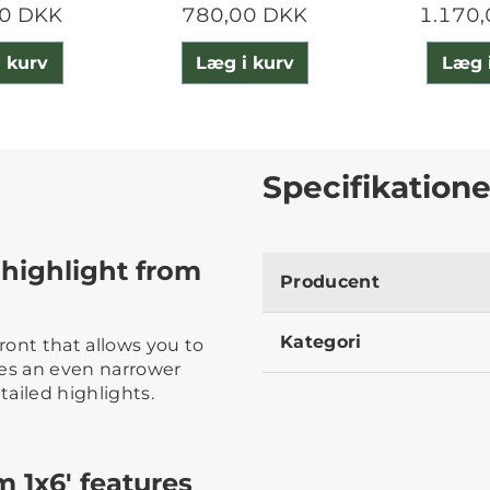
0 DKK
780,00 DKK
1.170
 kurv
Læg i kurv
Læg 
Specifikatione
highlight from
Producent
Kategori
front that allows you to
tes an even narrower
tailed highlights.
 1x6' features