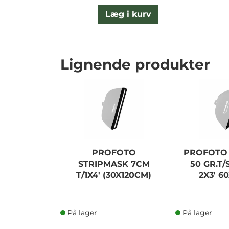
Læg i kurv
Lignende produkter
PROFOTO
PROFOTO 
STRIPMASK 7CM
50 GR.T
T/1X4' (30X120CM)
2X3' 6
På lager
På lager