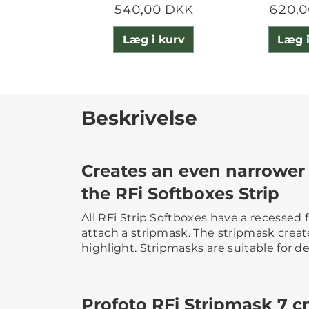
540,00 DKK
620,0
Læg i kurv
Læg i
Beskrivelse
Creates an even narrower 
the RFi Softboxes Strip
All RFi Strip Softboxes have a recessed 
attach a stripmask. The stripmask crea
highlight. Stripmasks are suitable for de
Profoto RFi Stripmask 7 cm