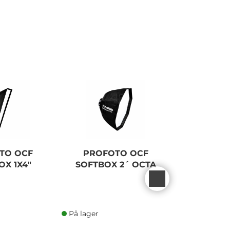
TO OCF
PROFOTO OCF
PROFOTO
OX 1X4"
SOFTBOX 2´ OCTA
PRO FO
På lager
På lager