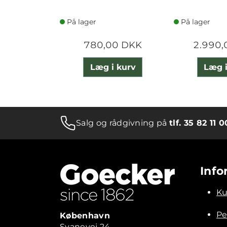
På lager
På lager
780,00 DKK
2.990,
Læg i kurv
Læg i
Salg og rådgivning på
tlf. 35 82 11 0
Info
Ku
Pe
København
Svanevej 24