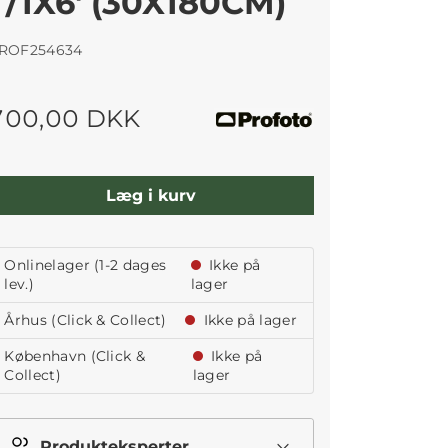
T/1X6' (30X180CM)
ROF254634
700,00 DKK
Læg i kurv
Onlinelager (1-2 dages
Ikke på
lev.)
lager
Århus (Click & Collect)
Ikke på lager
København (Click &
Ikke på
Collect)
lager
Produkteksperter