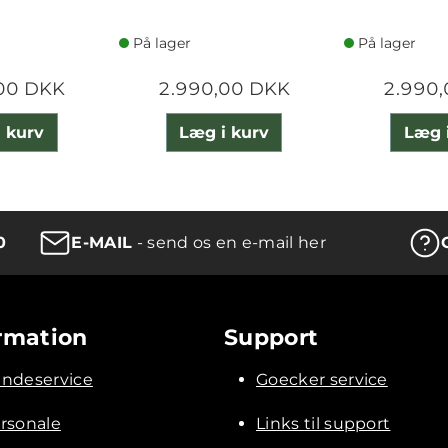
På lager
På lager
00 DKK
2.990,00 DKK
2.990
 kurv
Læg i kurv
Læg 
0
E-MAIL
- send os en e-mail her
rmation
Support
ndeservice
Goecker service
rsonale
Links til support