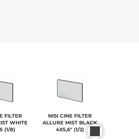
NE FILTER
NISI CINE FILTER
SONY (E
IST WHITE
ALLURE MIST BLACK
70MM F/2
5 (1/8)
4X5,6" (1/2)