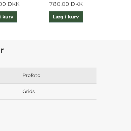
,00 DKK
780,00 DKK
3.100
i kurv
Læg i kurv
Læg 
r
Profoto
Grids