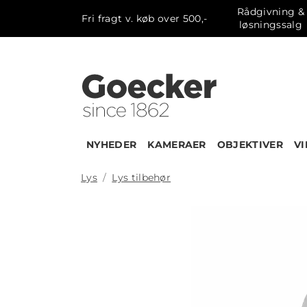
Rådgivning &
Fri fragt v. køb over 500,-
løsningssalg
NYHEDER
KAMERAER
OBJEKTIVER
V
Lys
Lys tilbehør