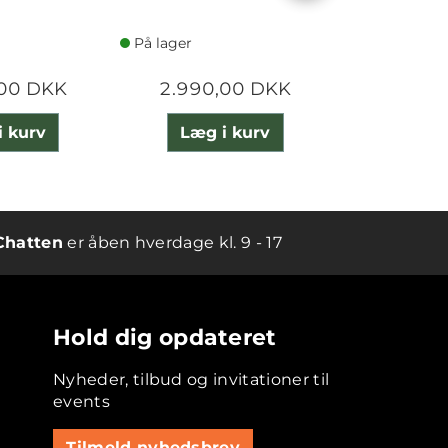
På lager
På lager
,00 DKK
2.990,00 DKK
12.490
i kurv
Læg i kurv
Læg 
Chatten
er åben hverdage kl. 9 - 17
Hold dig opdateret
Nyheder, tilbud og invitationer til
events
Tilmeld nyhedsbrev