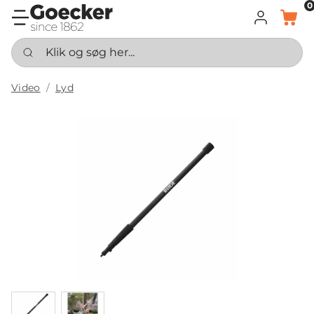
0
LOG IND
KURV
Klik og søg her...
Video
Lyd