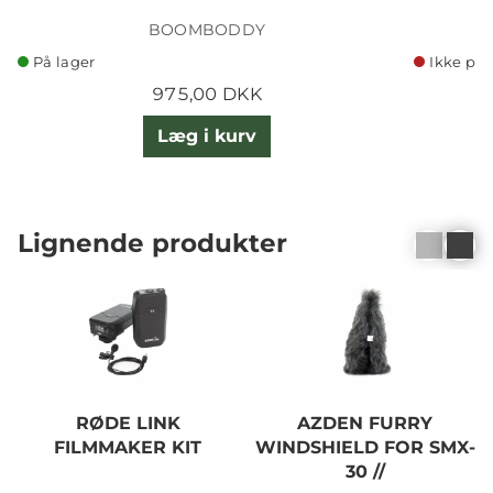
BOOMBODDY
På lager
Ikke på 
975,00 DKK
Læg i kurv
Lignende produkter
RØDE LINK
AZDEN FURRY
FILMMAKER KIT
WINDSHIELD FOR SMX-
30 //