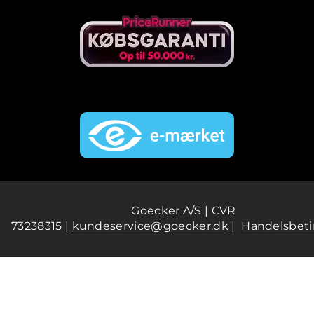
Goecker A/S | CVR
73238315 |
kundeservice@goecker.dk
|
Handelsbeti