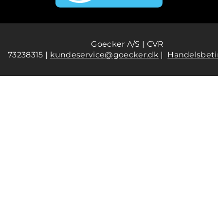
Goecker A/S | CVR
73238315 |
kundeservice@goecker.dk
|
Handelsbeti