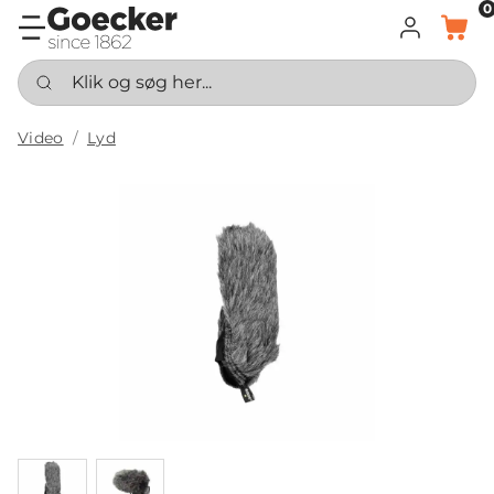
0
LOG IND
KURV
Klik og søg her...
Video
Lyd