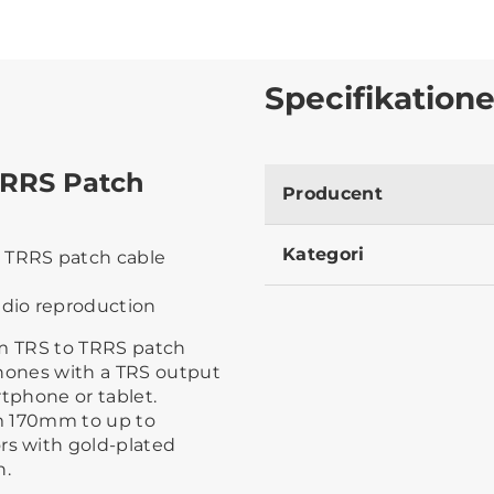
Specifikatione
TRRS Patch
Producent
Kategori
o TRRS patch cable
udio reproduction
mm TRS to TRRS patch
phones with a TRS output
rtphone or tablet.
om 170mm to up to
s with gold-plated
n.