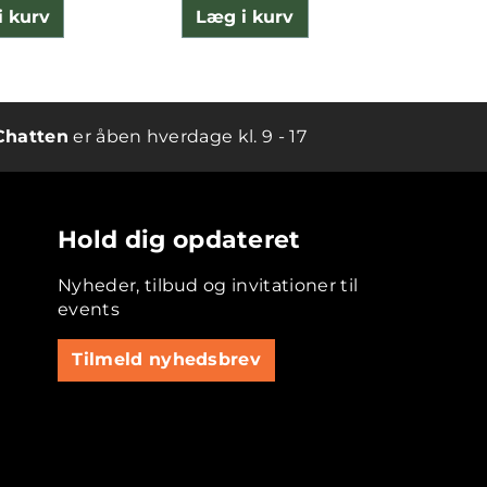
i kurv
Læg i kurv
Læg 
Chatten
er åben hverdage kl. 9 - 17
Hold dig opdateret
Nyheder, tilbud og invitationer til
events
Tilmeld nyhedsbrev