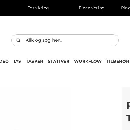
Forsikring
Finansiering
Ring
IDEO
LYS
TASKER
STATIVER
WORKFLOW
TILBEHØR