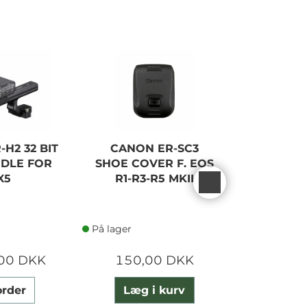
-H2 32 BIT
CANON ER-SC3
CANON E
NDLE FOR
SHOE COVER F. EOS
H FOR
X5
R1-R3-R5 MKII
På lager
På lager
,00 DKK
150,00 DKK
245,
order
Læg i kurv
Læg 