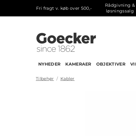
Rådgivning &
Fri fragt v. køb over 500,-
løsningssalg
NYHEDER
KAMERAER
OBJEKTIVER
V
Tilbehør
Kabler