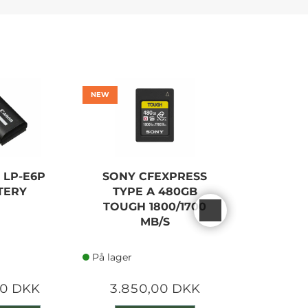
NEW
NEW
 LP-E6P
SONY CFEXPRESS
CANON
TERY
TYPE A 480GB
MARK II
TOUGH 1800/1700
B
MB/S
På lager
På lager
00 DKK
3.850,00 DKK
23.120