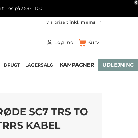
0
 til os på 3582 1100
Vis priser:
inkl. moms
Log ind
Kurv
KAMPAGNER
UDLEJNING
BRUGT
LAGERSALG
RØDE SC7 TRS TO
TRRS KABEL