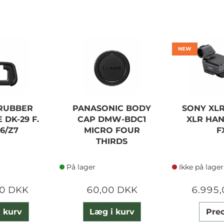
NEW
RUBBER
PANASONIC BODY
SONY XLR
 DK-29 F.
CAP DMW-BDC1
XLR HA
6/Z7
MICRO FOUR
F
THIRDS
På lager
Ikke på lager
0 DKK
60,00 DKK
6.995
 kurv
Læg i kurv
Pre