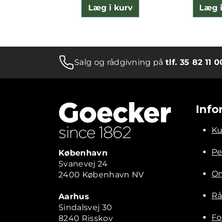
Læg i kurv
Læg i
Salg og rådgivning på
tlf. 35 82 11 0
Info
Ku
Pe
København
Svanevej 24
Om
2400 København NV
Rå
Aarhus
Sindalsvej 30
Fo
8240 Risskov