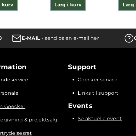
 kurv
Læg i kurv
Læg 
0
E-MAIL
- send os en e-mail her
rmation
Support
ndeservice
Goecker service
rsonale
Links til support
Events
 Goecker
Se aktuelle event
dgivning & projektsalg
rtrydelsesret