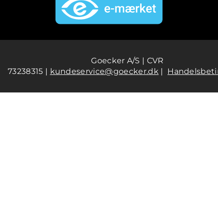
Goecker A/S | CVR
73238315 |
kundeservice@goecker.dk
|
Handelsbeti