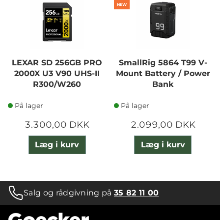
NEW
LEXAR SD 256GB PRO
SmallRig 5864 T99 V-
2000X U3 V90 UHS-II
Mount Battery / Power
R300/W260
Bank
På lager
På lager
3.300,00 DKK
2.099,00 DKK
Læg i kurv
Læg i kurv
Salg og rådgivning på
35 82 11 00