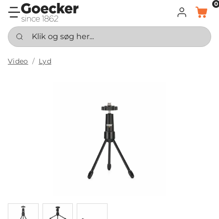
0
LOG IND
KURV
Klik og søg her...
Video
Lyd