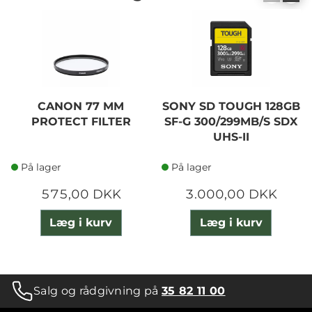
CANON 77 MM
SONY SD TOUGH 128GB
PROTECT FILTER
SF-G 300/299MB/S SDX
UHS-II
På lager
På lager
575,00 DKK
3.000,00 DKK
Læg i kurv
Læg i kurv
Salg og rådgivning på
35 82 11 00