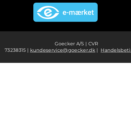
Goecker A/S | CVR
73238315 |
kundeservice@goecker.dk
|
Handelsbeti