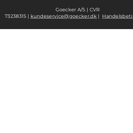
Goecker A/S | CVR
73238315 |
kundeservice@goecker.dk
|
Handelsbeti