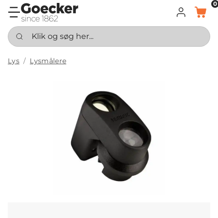
0
LOG IND
KURV
Klik og søg her...
Lys
Lysmålere