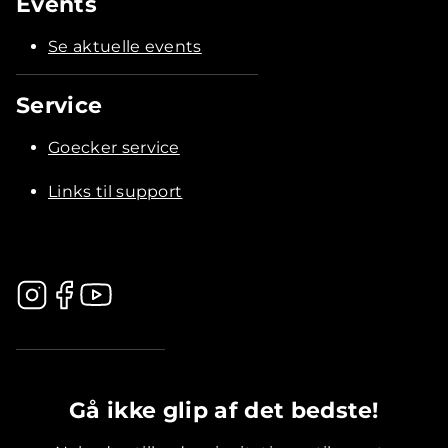
Events
Se aktuelle events
Service
Goecker service
Links til support
.............................................
Gå ikke glip af det bedste!