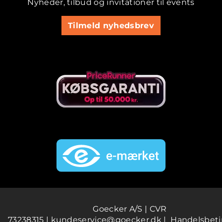
Nyheder, tilbud og invitationer til events
Tilmeld nyhedsbrev
Goecker A/S | CVR
73238315 |
kundeservice@goecker.dk
|
Handelsbeti