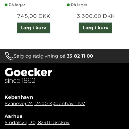
På lager
På lager
745,00 DKK
3.300,00 DKK
Læg i kurv
Læg i kurv
Salg og rådgivning på
35 82 11 00
København
Svanevej 24, 2400 København NV
Aarhus
Sindalsvej 30, 8240 Risskov