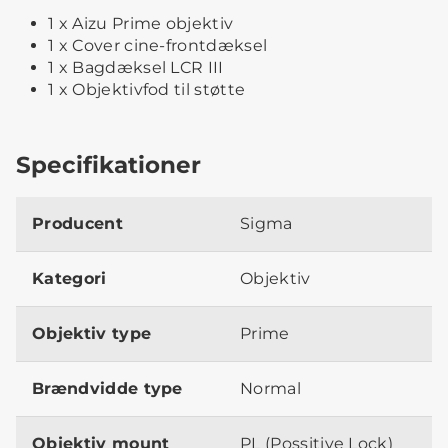
1 x Aizu Prime objektiv
1 x Cover cine-frontdæksel
1 x Bagdæksel LCR III
1 x Objektivfod til støtte
Specifikationer
Producent
Sigma
Kategori
Objektiv
Objektiv type
Prime
Brændvidde type
Normal
Objektiv mount
PL (Possitive Lock)