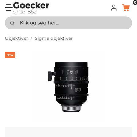
0
LOG IND
KURV
Klik og søg her...
Objektiver
Sigma objektiver
NEW