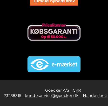
Tilmeld nyhedsbrev
Goecker A/S | CVR
73238315 |
kundeservice@goecker.dk
|
Handelsbeti